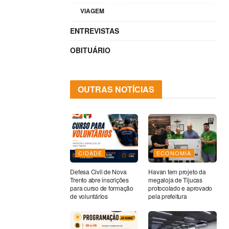
VIAGEM
ENTREVISTAS
OBITUÁRIO
OUTRAS NOTÍCIAS
CIDADE
ECONOMIA
Defesa Civil de Nova
Havan tem projeto da
Trento abre inscrições
megaloja de Tijucas
para curso de formação
protocolado e aprovado
de voluntários
pela prefeitura