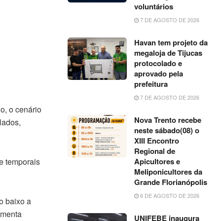
voluntários
7 DE AGOSTO DE 2026
Havan tem projeto da
megaloja de Tijucas
protocolado e
aprovado pela
prefeitura
7 DE AGOSTO DE 2026
o, o cenário
Nova Trento recebe
lados,
neste sábado(08) o
XIII Encontro
Regional de
 e temporais
Apicultores e
Meliponicultores da
Grande Florianópolis
6 DE AGOSTO DE 2026
o baixo a
umenta
UNIFEBE inaugura