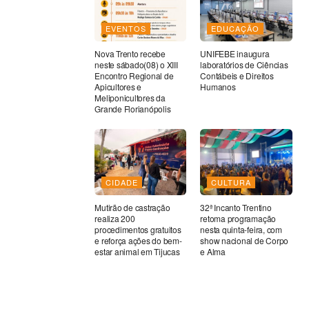
EVENTOS
EDUCAÇÃO
Nova Trento recebe
UNIFEBE inaugura
neste sábado(08) o XIII
laboratórios de Ciências
Encontro Regional de
Contábeis e Direitos
Apicultores e
Humanos
Meliponicultores da
Grande Florianópolis
CIDADE
CULTURA
Mutirão de castração
32ª Incanto Trentino
realiza 200
retoma programação
procedimentos gratuitos
nesta quinta-feira, com
e reforça ações do bem-
show nacional de Corpo
estar animal em Tijucas
e Alma