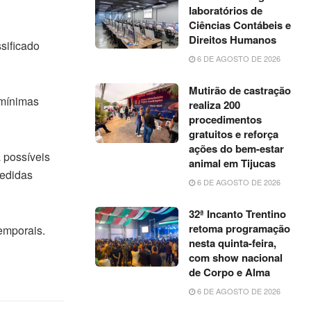
laboratórios de
Ciências Contábeis e
Direitos Humanos
sificado
6 DE AGOSTO DE 2026
Mutirão de castração
 mínimas
realiza 200
procedimentos
gratuitos e reforça
ações do bem-estar
 possíveis
animal em Tijucas
medidas
6 DE AGOSTO DE 2026
32ª Incanto Trentino
retoma programação
emporais.
nesta quinta-feira,
com show nacional
de Corpo e Alma
6 DE AGOSTO DE 2026