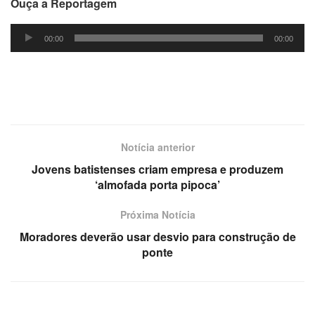
Ouça a Reportagem
Tocador
00:00
00:00
de
áudio
Notícia anterior
Jovens batistenses criam empresa e produzem
‘almofada porta pipoca’
Próxima Notícia
Moradores deverão usar desvio para construção de
ponte