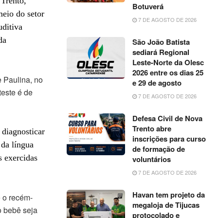
Trento,
Botuverá
eio do setor
7 DE AGOSTO DE 2026
ditiva
da
São João Batista
sediará Regional
Leste-Norte da Olesc
2026 entre os dias 25
 Paulina, no
e 29 de agosto
teste é de
7 DE AGOSTO DE 2026
Defesa Civil de Nova
Trento abre
 diagnosticar
inscrições para curso
 da língua
de formação de
 exercidas
voluntários
7 DE AGOSTO DE 2026
Havan tem projeto da
e o recém-
megaloja de Tijucas
 bebê seja
protocolado e