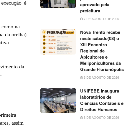
ua execução é
aprovado pela
prefeitura
7 DE AGOSTO DE 2026
m como na
Nova Trento recebe
na da orelha)
neste sábado(08) o
tiva
XIII Encontro
Regional de
Apicultores e
Meliponicultores da
lvimento da
Grande Florianópolis
s
6 DE AGOSTO DE 2026
UNIFEBE inaugura
laboratórios de
Ciências Contábeis e
Direitos Humanos
primeira
6 DE AGOSTO DE 2026
ares, assim