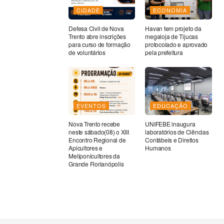
CIDADE
ECONOMIA
Defesa Civil de Nova
Havan tem projeto da
Trento abre inscrições
megaloja de Tijucas
para curso de formação
protocolado e aprovado
de voluntários
pela prefeitura
EVENTOS
EDUCAÇÃO
Nova Trento recebe
UNIFEBE inaugura
neste sábado(08) o XIII
laboratórios de Ciências
Encontro Regional de
Contábeis e Direitos
Apicultores e
Humanos
Meliponicultores da
Grande Florianópolis