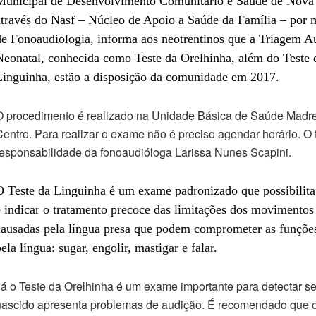
Municipal de Desenvolvimento Comunitário e Saúde de Nova 
através do Nasf – Núcleo de Apoio a Saúde da Família – por m
de Fonoaudiologia, informa aos neotrentinos que a Triagem Au
Neonatal, conhecida como Teste da Orelhinha, além do Teste 
Linguinha, estão a disposição da comunidade em 2017.
O procedimento é realizado na Unidade Básica de Saúde Madre
entro. Para realizar o exame não é preciso agendar horário. O 
esponsabilidade da fonoaudióloga Larissa Nunes Scapini.
O Teste da Linguinha é um exame padronizado que possibilita
 indicar o tratamento precoce das limitações dos movimentos
causadas pela língua presa que podem comprometer as funções
ela língua: sugar, engolir, mastigar e falar.
á o Teste da Orelhinha é um exame importante para detectar s
nascido apresenta problemas de audição. É recomendado que o