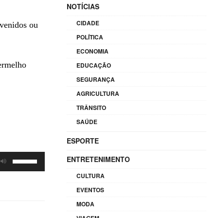
NOTÍCIAS
CIDADE
evenidos ou
POLÍTICA
ECONOMIA
vermelho
EDUCAÇÃO
SEGURANÇA
AGRICULTURA
TRÂNSITO
SAÚDE
ESPORTE
Use
ENTRETENIMENTO
as
CULTURA
setas
EVENTOS
para
MODA
cima