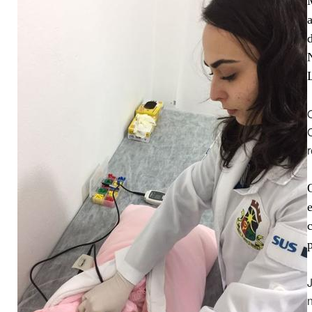
C
r
e
p
J