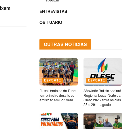
VIAGEM
ou
eixam
para
ENTREVISTAS
baixo
OBITUÁRIO
para
aumentar
ou
OUTRAS NOTÍCIAS
diminuir
o
volume.
ESPORTE
ESPORTE
Futsal feminino da Fube
São João Batista sediará
tem primeiro desafio com
Regional Leste-Norte da
amistoso em Botuverá
Olesc 2026 entre os dias
25 e 29 de agosto