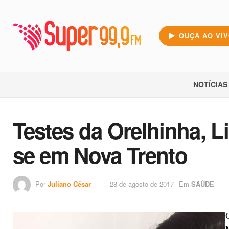
OUÇA AO VI
NOTÍCIAS
Testes da Orelhinha, L
se em Nova Trento
Por
Juliano César
28 de agosto de 2017
Em
SAÚDE
C