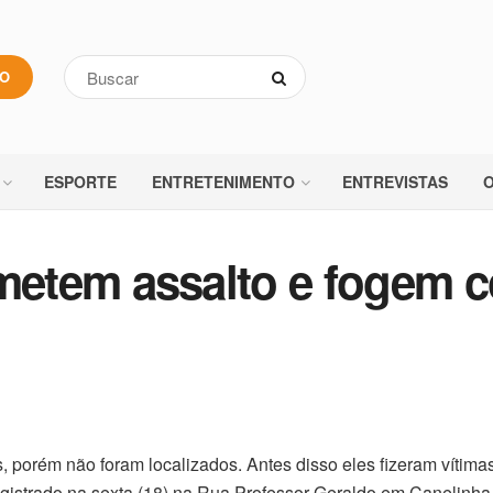
VO
ESPORTE
ENTRETENIMENTO
ENTREVISTAS
O
etem assalto e fogem 
 porém não foram localizados. Antes disso eles fizeram vítimas
registrado na sexta (18) na Rua Professor Geraldo em Canelinha