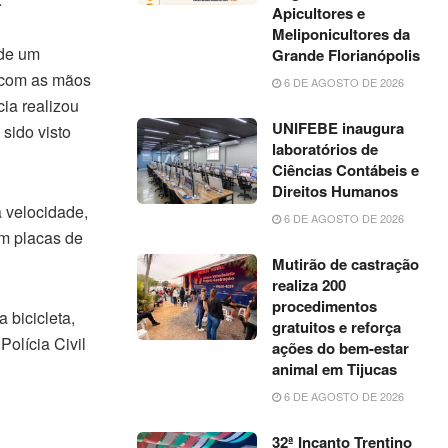
Apicultores e
Meliponicultores da
 de um
Grande Florianópolis
o com as mãos
6 DE AGOSTO DE 2026
cia realizou
UNIFEBE inaugura
sido visto
laboratórios de
Ciências Contábeis e
Direitos Humanos
a velocidade,
6 DE AGOSTO DE 2026
m placas de
Mutirão de castração
realiza 200
procedimentos
 bicicleta,
gratuitos e reforça
olícia Civil
ações do bem-estar
animal em Tijucas
6 DE AGOSTO DE 2026
32ª Incanto Trentino