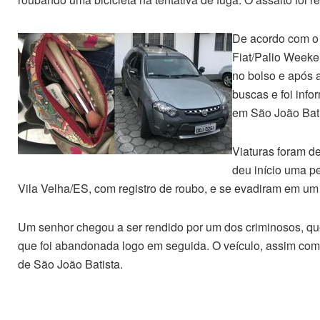
De acordo com o 
Fiat/Palio Weeke
no bolso e após a
buscas e foi info
em São João Bati
Viaturas foram de
deu início uma p
Vila Velha/ES, com registro de roubo, e se evadiram em um
Um senhor chegou a ser rendido por um dos criminosos, que
que foi abandonada logo em seguida. O veículo, assim como
de São João Batista.