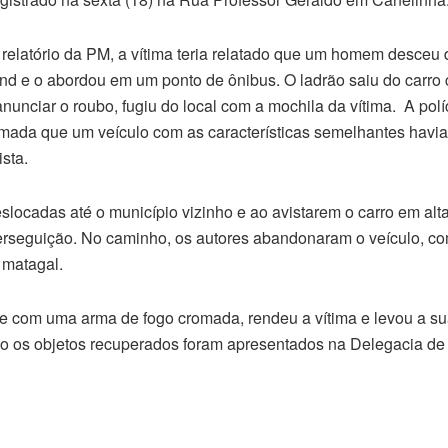
relatório da PM, a vítima teria relatado que um homem desceu
nd e o abordou em um ponto de ônibus. O ladrão saiu do carr
nunciar o roubo, fugiu do local com a mochila da vítima. A polí
rmada que um veículo com as características semelhantes havia 
sta.
slocadas até o município vizinho e ao avistarem o carro em alt
erseguição. No caminho, os autores abandonaram o veículo, co
 matagal.
 com uma arma de fogo cromada, rendeu a vítima e levou a sua
 os objetos recuperados foram apresentados na Delegacia de P