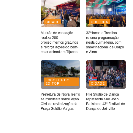
CIDADE
CULTURA
Mutirão de castração
32ª Incanto Trentino
realiza 200
retoma programação
procedimentos gratuitos
nesta quinta-feira, com
e reforça ações do bem-
show nacional de Corpo
estar animal em Tijucas
e Alma
ESCOLHA DO
EDITOR
CIDADE
Prefeitura de Nova Trento
Plié Studio de Dança
se manifesta sobre Ação
representa São João
Civil de revitalização da
Batista no 43º Festival de
Praça Getúlio Vargas
Dança de Joinville