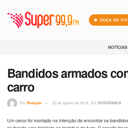
OUÇA AO VI
NOTÍCIAS
Bandidos armados com
carro
Por
Redação
20 de agosto de 2018
Em
SEGURANÇA
Um cerco foi montado na intenção de encontrar os bandidos,
roubando uma bicicleta na tentativa de fuga. O assalto foi 