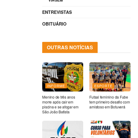
VIAGEM
ENTREVISTAS
OBITUÁRIO
OUTRAS NOTÍCIAS
INFORME
ESPORTE
Menino de três anos
Futsal feminino da Fube
morre após cair em
tem primeiro desafio com
piscina e se afogar em
amistoso em Botuverá
São João Batista