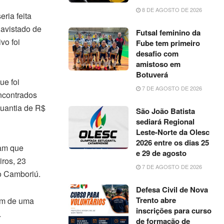
8 DE AGOSTO DE 2026
ria feita
 avistado de
Futsal feminino da
vo foi
Fube tem primeiro
desafio com
amistoso em
Botuverá
ue foi
7 DE AGOSTO DE 2026
encontrados
quantia de R$
São João Batista
sediará Regional
Leste-Norte da Olesc
2026 entre os dias 25
ram que
e 29 de agosto
iros, 23
7 DE AGOSTO DE 2026
o Camboriú.
Defesa Civil de Nova
Trento abre
ém de uma
inscrições para curso
.
de formação de