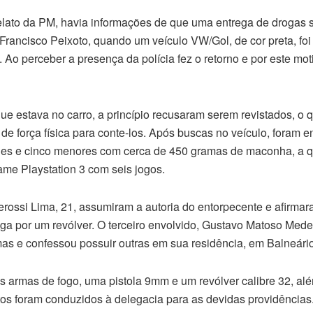
lato da PM, havia informações de que uma entrega de drogas se
Francisco Peixoto, quando um veículo VW/Gol, de cor preta, foi
 Ao perceber a presença da polícia fez o retorno e por este moti
e estava no carro, a princípio recusaram serem revistados, o q
de força física para conte-los. Após buscas no veículo, foram 
ndes e cinco menores com cerca de 450 gramas de maconha, a 
me Playstation 3 com seis jogos.
rossi Lima, 21, assumiram a autoria do entorpecente e afirma
ga por um revólver. O terceiro envolvido, Gustavo Matoso Mede
as e confessou possuir outras em sua residência, em Balneári
 armas de fogo, uma pistola 9mm e um revólver calibre 32, al
etos foram conduzidos à delegacia para as devidas providências