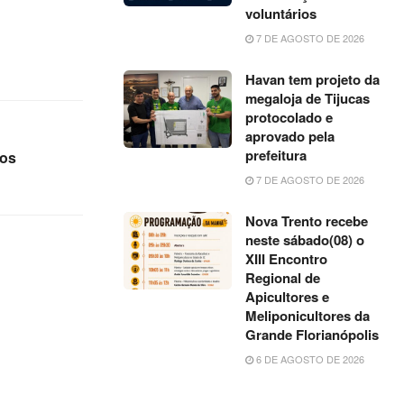
voluntários
7 DE AGOSTO DE 2026
Havan tem projeto da
megaloja de Tijucas
protocolado e
aprovado pela
prefeitura
ios
7 DE AGOSTO DE 2026
Nova Trento recebe
neste sábado(08) o
XIII Encontro
Regional de
Apicultores e
Meliponicultores da
Grande Florianópolis
6 DE AGOSTO DE 2026