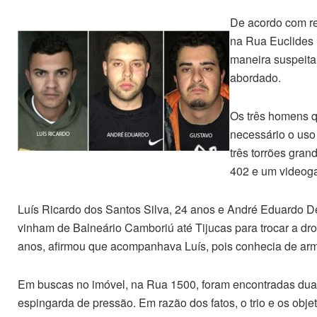
De acordo com re
na Rua Euclides 
maneira suspeita.
abordado.
Os três homens qu
necessário o uso 
três torrões gra
402 e um videoga
Luís Ricardo dos Santos Silva, 24 anos e André Eduardo De
vinham de Balneário Camboriú até Tijucas para trocar a dro
anos, afirmou que acompanhava Luís, pois conhecia de arm
Em buscas no imóvel, na Rua 1500, foram encontradas duas
espingarda de pressão. Em razão dos fatos, o trio e os obj