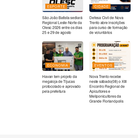
ESPORTE
CIDADE
São João Batista sediará
Defesa Civil de Nova
Regional Leste-Norte da
Trento abre inscrições
Olesc 2026 entre os dias
para curso de formação
25 e 29 de agosto
de voluntários
ECONOMIA
EVENTOS
Havan tem projeto da
Nova Trento recebe
megaloja de Tijucas
neste sábado(08) o XIII
protocolado e aprovado
Encontro Regional de
pela prefeitura
Apicultores e
Meliponicultores da
Grande Florianópolis