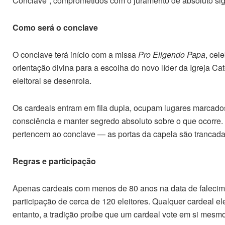
Conclave”, comprometidos com o juramento de absoluto sigi
Como será o conclave
O conclave terá início com a missa
Pro Eligendo Papa
, cel
orientação divina para a escolha do novo líder da Igreja Ca
eleitoral se desenrola.
Os cardeais entram em fila dupla, ocupam lugares marcado
consciência e manter segredo absoluto sobre o que ocorre
pertencem ao conclave — as portas da capela são trancadas
Regras e participação
Apenas cardeais com menos de 80 anos na data de falecimen
participação de cerca de 120 eleitores. Qualquer cardeal e
entanto, a tradição proíbe que um cardeal vote em si mesmo