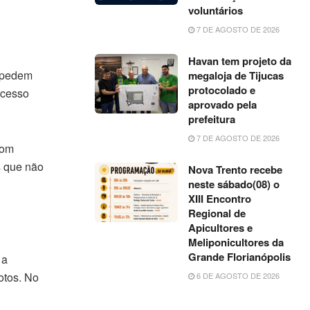
voluntários
7 DE AGOSTO DE 2026
Havan tem projeto da
s pedem
megaloja de Tijucas
protocolado e
ocesso
aprovado pela
prefeitura
7 DE AGOSTO DE 2026
com
s que não
Nova Trento recebe
neste sábado(08) o
XIII Encontro
Regional de
Apicultores e
Meliponicultores da
Grande Florianópolis
 a
otos. No
6 DE AGOSTO DE 2026