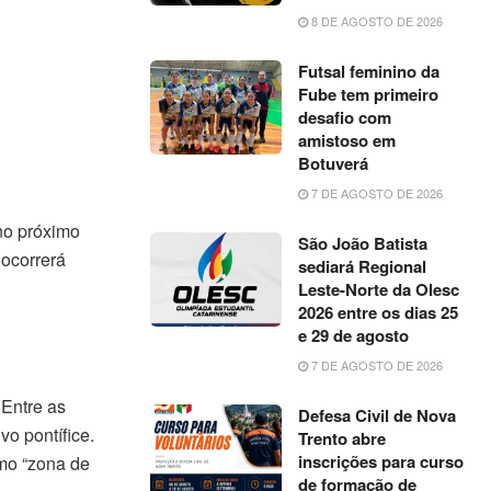
8 DE AGOSTO DE 2026
Futsal feminino da
Fube tem primeiro
desafio com
amistoso em
Botuverá
7 DE AGOSTO DE 2026
no próximo
São João Batista
 ocorrerá
sediará Regional
Leste-Norte da Olesc
2026 entre os dias 25
e 29 de agosto
7 DE AGOSTO DE 2026
 Entre as
Defesa Civil de Nova
vo pontífice.
Trento abre
inscrições para curso
mo “zona de
de formação de