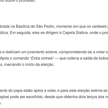
lo sobre o processo.
ebrada na Basílica de São Pedro, momento em que os cardeai
tólica. Em seguida, eles se dirigem à Capela Sistina, onde o pr
s e realizam um juramento solene, comprometendo-se a votar 
. Após o comando “
Extra omnes
” — que ordena a saída de todo
, marcando o início da eleição.
to do papa estão aptos a votar, e para esta eleição estima-se
legível pode ser escolhido, desde que obtenha dois terços dos v
.