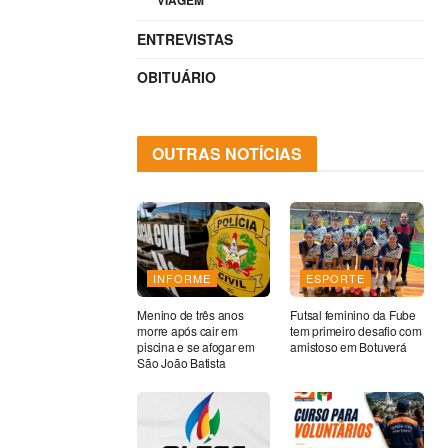
VIAGEM
ENTREVISTAS
OBITUÁRIO
OUTRAS NOTÍCIAS
INFORME
ESPORTE
Menino de três anos
Futsal feminino da Fube
morre após cair em
tem primeiro desafio com
piscina e se afogar em
amistoso em Botuverá
São João Batista