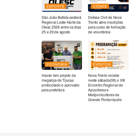
ESPORTE
CIDADE
São João Batista sediará
Defesa Civil de Nova
Regional Leste-Norte da
Trento abre inscrições
Olesc 2026 entre os dias
para curso de formação
25 e 29 de agosto
de voluntários
ECONOMIA
EVENTOS
Havan tem projeto da
Nova Trento recebe
megaloja de Tijucas
neste sábado(08) o XIII
protocolado e aprovado
Encontro Regional de
pela prefeitura
Apicultores e
Meliponicultores da
Grande Florianópolis