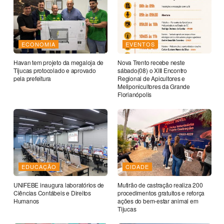
ECONOMIA
EVENTOS
Havan tem projeto da megaloja de
Nova Trento recebe neste
Tijucas protocolado e aprovado
sábado(08) o XIII Encontro
pela prefeitura
Regional de Apicultores e
Meliponicultores da Grande
Florianópolis
EDUCAÇÃO
CIDADE
UNIFEBE inaugura laboratórios de
Mutirão de castração realiza 200
Ciências Contábeis e Direitos
procedimentos gratuitos e reforça
Humanos
ações do bem-estar animal em
Tijucas