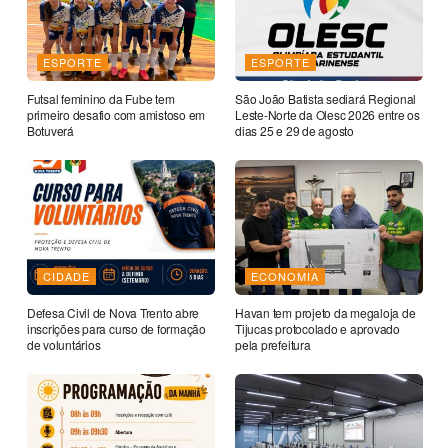
ESPORTE
ESPORTE
Futsal feminino da Fube tem
São João Batista sediará Regional
primeiro desafio com amistoso em
Leste-Norte da Olesc 2026 entre os
Botuverá
dias 25 e 29 de agosto
CIDADE
ECONOMIA
Defesa Civil de Nova Trento abre
Havan tem projeto da megaloja de
inscrições para curso de formação
Tijucas protocolado e aprovado
de voluntários
pela prefeitura