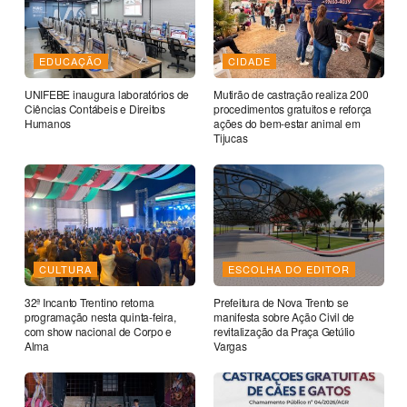
EDUCAÇÃO
CIDADE
UNIFEBE inaugura laboratórios de
Mutirão de castração realiza 200
Ciências Contábeis e Direitos
procedimentos gratuitos e reforça
Humanos
ações do bem-estar animal em
Tijucas
CULTURA
ESCOLHA DO EDITOR
32ª Incanto Trentino retoma
Prefeitura de Nova Trento se
programação nesta quinta-feira,
manifesta sobre Ação Civil de
com show nacional de Corpo e
revitalização da Praça Getúlio
Alma
Vargas