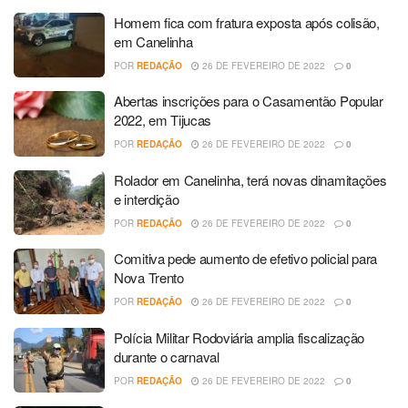
Homem fica com fratura exposta após colisão,
em Canelinha
POR
REDAÇÃO
26 DE FEVEREIRO DE 2022
0
Abertas inscrições para o Casamentão Popular
2022, em Tijucas
POR
REDAÇÃO
26 DE FEVEREIRO DE 2022
0
Rolador em Canelinha, terá novas dinamitações
e interdição
POR
REDAÇÃO
26 DE FEVEREIRO DE 2022
0
Comitiva pede aumento de efetivo policial para
Nova Trento
POR
REDAÇÃO
26 DE FEVEREIRO DE 2022
0
Polícia Militar Rodoviária amplia fiscalização
durante o carnaval
POR
REDAÇÃO
26 DE FEVEREIRO DE 2022
0