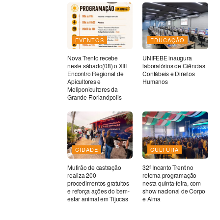
EVENTOS
EDUCAÇÃO
Nova Trento recebe
UNIFEBE inaugura
neste sábado(08) o XIII
laboratórios de Ciências
Encontro Regional de
Contábeis e Direitos
Apicultores e
Humanos
Meliponicultores da
Grande Florianópolis
CIDADE
CULTURA
Mutirão de castração
32ª Incanto Trentino
realiza 200
retoma programação
procedimentos gratuitos
nesta quinta-feira, com
e reforça ações do bem-
show nacional de Corpo
estar animal em Tijucas
e Alma