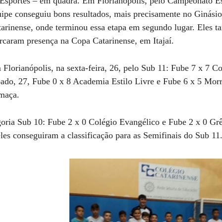
Esportes – em quadra. Em Florianópolis, pelo Campeonato Es
ipe conseguiu bons resultados, mais precisamente no Ginási
arinense, onde terminou essa etapa em segundo lugar. Eles 
caram presença na Copa Catarinense, em Itajaí.
Florianópolis, na sexta-feira, 26, pelo Sub 11: Fube 7 x 7 Co
ado, 27, Fube 0 x 8 Academia Estilo Livre e Fube 6 x 5 Mor
maça.
egoria Sub 10: Fube 2 x 0 Colégio Evangélico e Fube 2 x 0 Gr
les conseguiram a classificação para as Semifinais do Sub 11