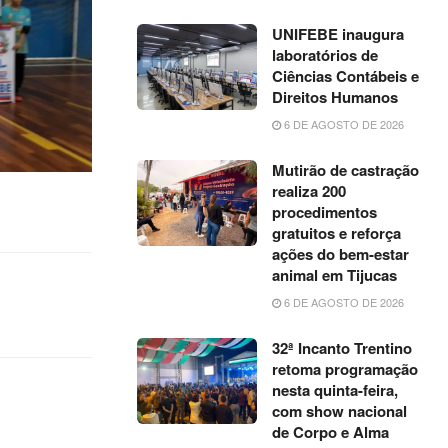
UNIFEBE inaugura
laboratórios de
Ciências Contábeis e
Direitos Humanos
6 DE AGOSTO DE 2026
Mutirão de castração
realiza 200
procedimentos
gratuitos e reforça
ações do bem-estar
animal em Tijucas
6 DE AGOSTO DE 2026
32ª Incanto Trentino
retoma programação
nesta quinta-feira,
com show nacional
de Corpo e Alma