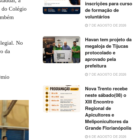
tadual, a
inscrições para curso
o do Colégio
de formação de
voluntários
também
7 DE AGOSTO DE 2026
Havan tem projeto da
legial. No
megaloja de Tijucas
ro da
protocolado e
aprovado pela
prefeitura
7 DE AGOSTO DE 2026
êmio
.
Nova Trento recebe
neste sábado(08) o
XIII Encontro
Regional de
Apicultores e
Meliponicultores da
Grande Florianópolis
6 DE AGOSTO DE 2026