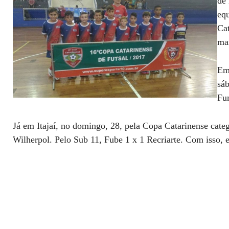
de 
equ
Cat
mar
Em 
sáb
Fu
Já em Itajaí, no domingo, 28, pela Copa Catarinense cat
Wilherpol. Pelo Sub 11, Fube 1 x 1 Recriarte. Com isso, e