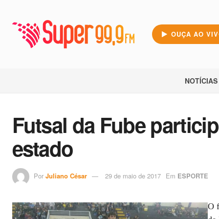
OUÇA AO VI
NOTÍCIAS
Futsal da Fube partici
estado
Por
Juliano César
29 de maio de 2017
Em
ESPORTE
O f