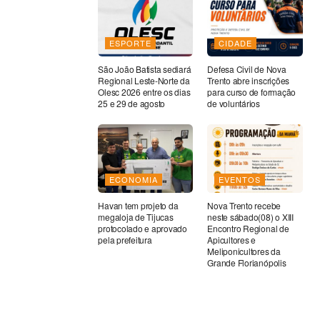
ESPORTE
CIDADE
São João Batista sediará
Defesa Civil de Nova
Regional Leste-Norte da
Trento abre inscrições
Olesc 2026 entre os dias
para curso de formação
25 e 29 de agosto
de voluntários
ECONOMIA
EVENTOS
Havan tem projeto da
Nova Trento recebe
megaloja de Tijucas
neste sábado(08) o XIII
protocolado e aprovado
Encontro Regional de
pela prefeitura
Apicultores e
Meliponicultores da
Grande Florianópolis