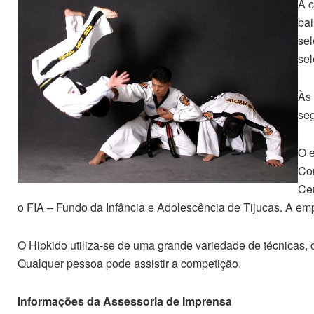
A c
bai
sel
sel
Às 
seg
O e
Con
Cen
o FIA – Fundo da Infância e Adolescência de Tijucas. A emp
O Hipkido utiliza-se de uma grande variedade de técnicas, c
Qualquer pessoa pode assistir a competição.
Informações da Assessoria de Imprensa