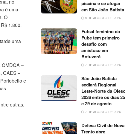
ena, no
piscina e se afogar
ova é uma
em São João Batista
a. O
8 DE AGOSTO DE 2026
 R$ 1.800.
Futsal feminino da
Fube tem primeiro
 tarde uma
desafio com
amistoso em
Botuverá
as, CMDCA –
7 DE AGOSTO DE 2026
s, CAES –
São João Batista
Portobello e
sediará Regional
cas.
Leste-Norte da Olesc
2026 entre os dias 25
e 29 de agosto
ntre outras.
7 DE AGOSTO DE 2026
Defesa Civil de Nova
Trento abre