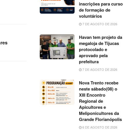
inscrições para curso
de formação de
voluntários
7 DE AGOSTO DE 2026
Havan tem projeto da
ares
megaloja de Tijucas
protocolado e
aprovado pela
prefeitura
7 DE AGOSTO DE 2026
Nova Trento recebe
neste sábado(08) o
XIII Encontro
Regional de
Apicultores e
Meliponicultores da
Grande Florianópolis
6 DE AGOSTO DE 2026