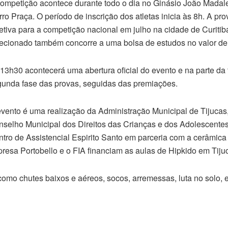
ompetição acontece durante todo o dia no Ginásio João Madal
rro Praça. O período de inscrição dos atletas inicia às 8h. A pr
etiva para a competição nacional em julho na cidade de Curitib
ecionado também concorre a uma bolsa de estudos no valor de
13h30 acontecerá uma abertura oficial do evento e na parte da
unda fase das provas, seguidas das premiações.
vento é uma realização da Administração Municipal de Tijuc
selho Municipal dos Direitos das Crianças e dos Adolescente
tro de Assistencial Espirito Santo em parceria com a cerâmica 
resa Portobello e o FIA financiam as aulas de Hipkido em Tiju
omo chutes baixos e aéreos, socos, arremessas, luta no solo, e