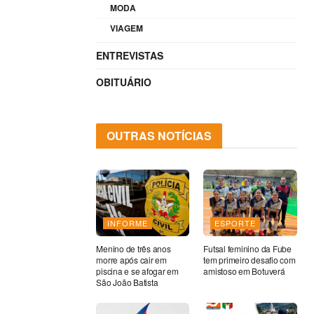
MODA
VIAGEM
ENTREVISTAS
OBITUÁRIO
OUTRAS NOTÍCIAS
INFORME
ESPORTE
Menino de três anos
Futsal feminino da Fube
morre após cair em
tem primeiro desafio com
piscina e se afogar em
amistoso em Botuverá
São João Batista