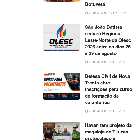
Botuverá
7 DE AGOSTO DE 2026
São João Batista
sediará Regional
Leste-Norte da Olesc
2026 entre os dias 25
e 29 de agosto
7 DE AGOSTO DE 2026
Defesa Civil de Nova
Trento abre
inscrições para curso
de formação de
voluntários
7 DE AGOSTO DE 2026
Havan tem projeto da
megaloja de Tijucas
protocolado e