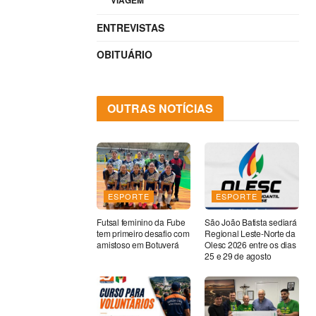
VIAGEM
ou
ENTREVISTAS
para
baixo
OBITUÁRIO
para
aumentar
ou
OUTRAS NOTÍCIAS
diminuir
o
volume.
ESPORTE
ESPORTE
Futsal feminino da Fube
São João Batista sediará
tem primeiro desafio com
Regional Leste-Norte da
amistoso em Botuverá
Olesc 2026 entre os dias
25 e 29 de agosto