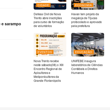
CIDADE
ECONOMIA
Defesa Civil de Nova
Havan tem projeto da
Trento abre inscrições
megaloja de Tijucas
para curso de formação
protocolado e aprovado
e e sarampo
de voluntários
pela prefeitura
EVENTOS
EDUCAÇÃO
Nova Trento recebe
UNIFEBE inaugura
neste sábado(08) o XIII
laboratórios de Ciências
Encontro Regional de
Contábeis e Direitos
Apicultores e
Humanos
Meliponicultores da
Grande Florianópolis