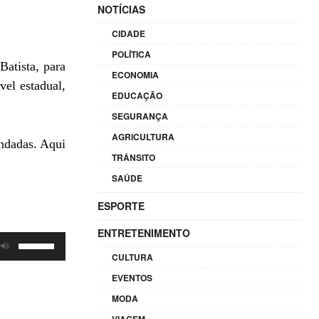
NOTÍCIAS
CIDADE
POLÍTICA
Batista, para
ECONOMIA
vel estadual,
EDUCAÇÃO
SEGURANÇA
AGRICULTURA
ndadas. Aqui
TRÂNSITO
SAÚDE
ESPORTE
ENTRETENIMENTO
Use
CULTURA
as
setas
EVENTOS
para
MODA
cima