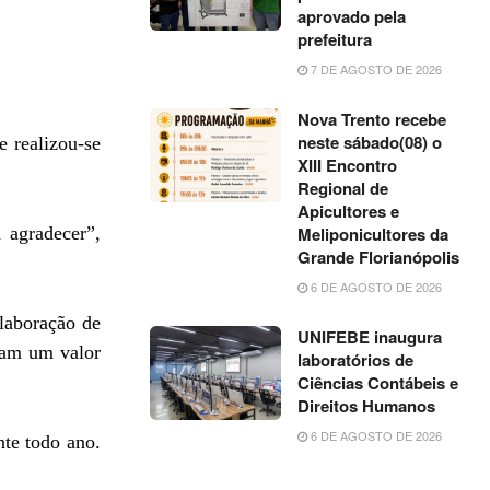
aprovado pela
prefeitura
7 DE AGOSTO DE 2026
Nova Trento recebe
neste sábado(08) o
 realizou-se
XIII Encontro
Regional de
Apicultores e
 agradecer”,
Meliponicultores da
Grande Florianópolis
6 DE AGOSTO DE 2026
laboração de
UNIFEBE inaugura
sam um valor
laboratórios de
Ciências Contábeis e
Direitos Humanos
6 DE AGOSTO DE 2026
nte todo ano.