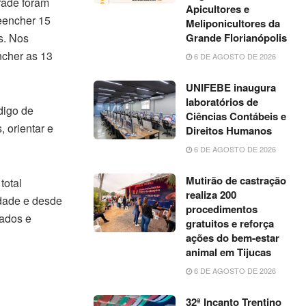
rade foram
Apicultores e
eencher 15
Meliponicultores da
s. Nos
Grande Florianópolis
ncher as 13
6 DE AGOSTO DE 2026
UNIFEBE inaugura
laboratórios de
digo de
Ciências Contábeis e
, orientar e
Direitos Humanos
6 DE AGOSTO DE 2026
Mutirão de castração
total
realiza 200
idade e desde
procedimentos
ados e
gratuitos e reforça
ações do bem-estar
animal em Tijucas
6 DE AGOSTO DE 2026
32ª Incanto Trentino