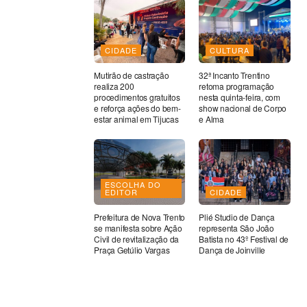
CIDADE
CULTURA
Mutirão de castração
32ª Incanto Trentino
realiza 200
retoma programação
procedimentos gratuitos
nesta quinta-feira, com
e reforça ações do bem-
show nacional de Corpo
estar animal em Tijucas
e Alma
ESCOLHA DO
EDITOR
CIDADE
Prefeitura de Nova Trento
Plié Studio de Dança
se manifesta sobre Ação
representa São João
Civil de revitalização da
Batista no 43º Festival de
Praça Getúlio Vargas
Dança de Joinville