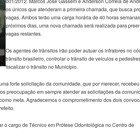
001/2012. Marcos José Gassem e Anderson Correia de And
os únicos que atenderam a primeira chamada, que busca pr
vagas. Ambos terão uma carga horária de 40 horas semanai
próximos dias, uma nova chamada será realizada para pree
vagas restantes.
Os agentes de trânsitos irão poder autuar os infratores no có
trânsito brasileiro, controlar o trânsito de veículos e pedestres
fiscalizar o trânsito no Município.
 uma forte solicitação da comunidade, que por merecer, recebeu 
emos preocupação em sempre atender as solicitações da comun
ão como meta. Agradecemos o comprometimento dos dois convoc
efeito.
r o cargo de Técnico em Prótese Odontológica no Centro de