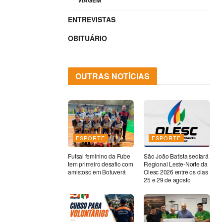
VIAGEM
ENTREVISTAS
OBITUÁRIO
OUTRAS NOTÍCIAS
ESPORTE
ESPORTE
Futsal feminino da Fube
São João Batista sediará
tem primeiro desafio com
Regional Leste-Norte da
amistoso em Botuverá
Olesc 2026 entre os dias
25 e 29 de agosto