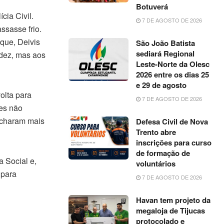
Botuverá
cia Civil.
7 DE AGOSTO DE 2026
ssasse frio.
que, Deivis
São João Batista
sediará Regional
idez, mas aos
Leste-Norte da Olesc
2026 entre os dias 25
e 29 de agosto
olta para
7 DE AGOSTO DE 2026
les não
acharam mais
Defesa Civil de Nova
Trento abre
inscrições para curso
de formação de
 Social e,
voluntários
 para
7 DE AGOSTO DE 2026
Havan tem projeto da
megaloja de Tijucas
protocolado e