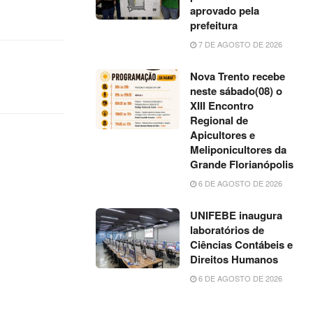
aprovado pela
prefeitura
7 DE AGOSTO DE 2026
Nova Trento recebe
neste sábado(08) o
XIII Encontro
Regional de
Apicultores e
Meliponicultores da
Grande Florianópolis
6 DE AGOSTO DE 2026
UNIFEBE inaugura
laboratórios de
Ciências Contábeis e
Direitos Humanos
6 DE AGOSTO DE 2026