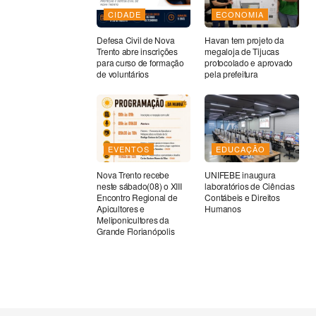
CIDADE
ECONOMIA
Defesa Civil de Nova
Havan tem projeto da
Trento abre inscrições
megaloja de Tijucas
para curso de formação
protocolado e aprovado
de voluntários
pela prefeitura
EVENTOS
EDUCAÇÃO
Nova Trento recebe
UNIFEBE inaugura
neste sábado(08) o XIII
laboratórios de Ciências
Encontro Regional de
Contábeis e Direitos
Apicultores e
Humanos
Meliponicultores da
Grande Florianópolis