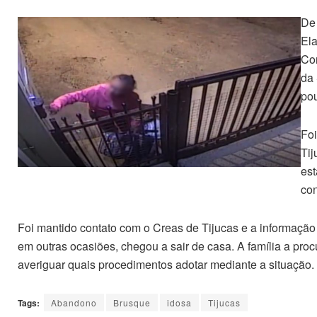
De 
Ela
Con
da 
pou
Foi
Tij
est
con
Foi mantido contato com o Creas de Tijucas e a informação 
em outras ocasiões, chegou a sair de casa. A família a proc
averiguar quais procedimentos adotar mediante a situação.
Tags:
Abandono
Brusque
idosa
Tijucas