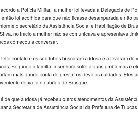
acordo a Polícia Militar, a mulher foi levada à Delegacia de Polí
 então foi acolhida para que não ficasse desamparada e não pa
forme o secretário da Assistência Social e Habilitação de Brus
Silva, no início a mulher não se comunicava e apresentava tim
cos começou a conversar.
 feito contato e os sobrinhos buscaram a idosa e a levaram de v
ucas. Segundo a família, a senhora sofre alguns problemas e e
ariam mais dando conta de prestar os devidos cuidados. Eles 
veniente deixa-lá no abrigo de Brusque.
é de que a idosa já recebeu outros atendimentos da Assistência
urar a Secretaria de Assistência Social da Prefeitura de Tijucas