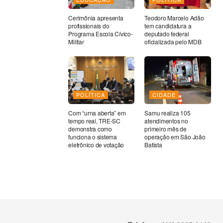
Cerimônia apresenta
Teodoro Marcelo Adão
profissionais do
tem candidatura a
Programa Escola Cívico-
deputado federal
Militar
oficializada pelo MDB
POLÍTICA
CIDADE
Com “urna aberta” em
Samu realiza 105
tempo real, TRE-SC
atendimentos no
demonstra como
primeiro mês de
funciona o sistema
operação em São João
eletrônico de votação
Batista