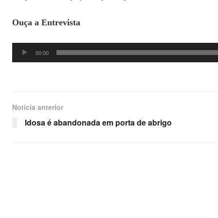
Ouça a Entrevista
Tocador
00:00
de
áudio
Notícia anterior
Idosa é abandonada em porta de abrigo