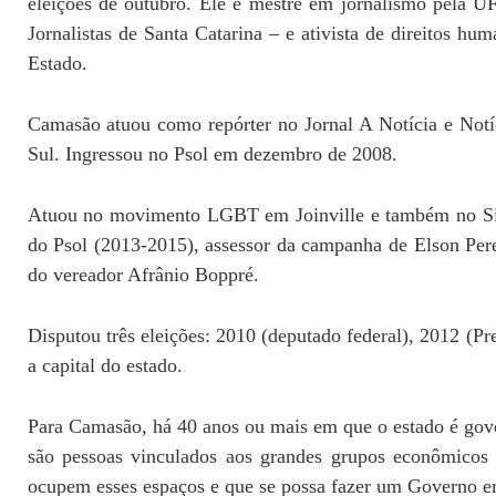
eleições de outubro. Ele é mestre em jornalismo pela U
Jornalistas de Santa Catarina – e ativista de direitos hu
Estado.
Camasão atuou como repórter no Jornal A Notícia e Notí
Sul. Ingressou no Psol em dezembro de 2008.
Atuou no movimento LGBT em Joinville e também no Sindic
do Psol (2013-2015), assessor da campanha de Elson Pere
do vereador Afrânio Boppré.
Disputou três eleições: 2010 (deputado federal), 2012 (Pr
a capital do estado.
Para Camasão, há 40 anos ou mais em que o estado é gov
são pessoas vinculados aos grandes grupos econômico
ocupem esses espaços e que se possa fazer um Governo em