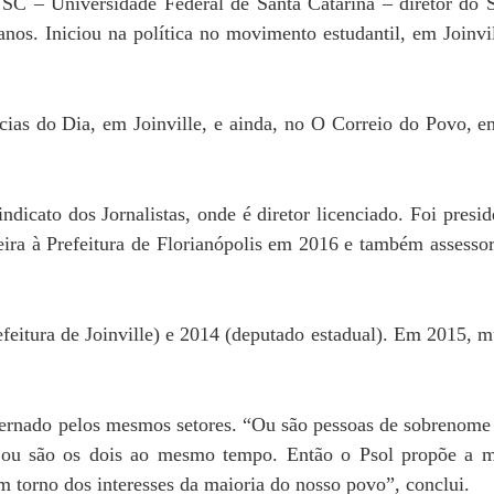
FSC – Universidade Federal de Santa Catarina – diretor do S
manos. Iniciou na política no movimento estudantil, em Joinvi
cias do Dia, em Joinville, e ainda, no O Correio do Povo, e
ato dos Jornalistas, onde é diretor licenciado. Foi presid
ira à Prefeitura de Florianópolis em 2016 e também assesso
efeitura de Joinville) e 2014 (deputado estadual). Em 2015, 
ernado pelos mesmos setores. “Ou são pessoas de sobrenome 
s ou são os dois ao mesmo tempo. Então o Psol propõe a 
 torno dos interesses da maioria do nosso povo”, conclui.