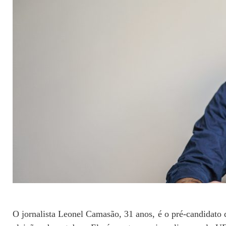
O jornalista Leonel Camasão, 31 anos, é o pré-candidato 