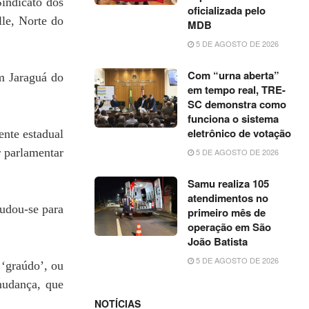
indicato dos
oficializada pelo
lle, Norte do
MDB
5 DE AGOSTO DE 2026
Com “urna aberta”
m Jaraguá do
em tempo real, TRE-
SC demonstra como
funciona o sistema
eletrônico de votação
ente estadual
r parlamentar
5 DE AGOSTO DE 2026
Samu realiza 105
atendimentos no
mudou-se para
primeiro mês de
operação em São
João Batista
5 DE AGOSTO DE 2026
‘graúdo’, ou
mudança, que
NOTÍCIAS