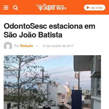
AO VIVO
OdontoSesc estaciona em
São João Batista
Por
Redação
10 de outubro de 2017