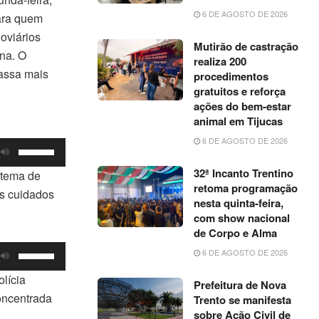
6 DE AGOSTO DE 2026
para quem
doviários
Mutirão de castração
na. O
realiza 200
passa mais
procedimentos
gratuitos e reforça
ações do bem-estar
animal em Tijucas
6 DE AGOSTO DE 2026
Use
as
32ª Incanto Trentino
istema de
setas
retoma programação
ns cuidados
nesta quinta-feira,
para
com show nacional
cima
de Corpo e Alma
ou
Use
6 DE AGOSTO DE 2026
para
as
baixo
lícia
Prefeitura de Nova
setas
para
concentrada
Trento se manifesta
para
aumentar
sobre Ação Civil de