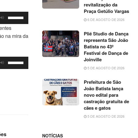
cima
revitalização da
ou
ou
Praça Getúlio Vargas
diminuir
Use
para
6 DE AGOSTO DE 2026
o
as
baixo
dentes
volume.
setas
Plié Studio de Dança
para
ão na mira da
para
representa São João
aumentar
Batista no 43º
cima
ou
Festival de Dança de
ou
diminuir
Joinville
Use
para
o
5 DE AGOSTO DE 2026
as
baixo
volume.
setas
para
Prefeitura de São
para
aumentar
João Batista lança
cima
novo edital para
ou
ou
castração gratuita de
diminuir
cães e gatos
para
o
baixo
5 DE AGOSTO DE 2026
volume.
para
aumentar
ões
NOTÍCIAS