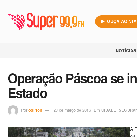
OUÇA AO VI
NOTÍCIAS
Operação Páscoa se in
Estado
Por
odirlon
23 de março de 2016
Em
CIDADE
,
SEGURA
A P
24,