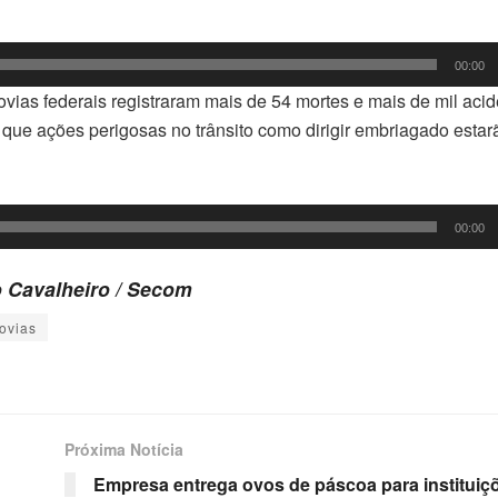
00:00
ovias federais registraram mais de 54 mortes e mais de mil aci
que ações perigosas no trânsito como dirigir embriagado estar
00:00
o Cavalheiro / Secom
ovias
Próxima Notícia
Empresa entrega ovos de páscoa para instituiç