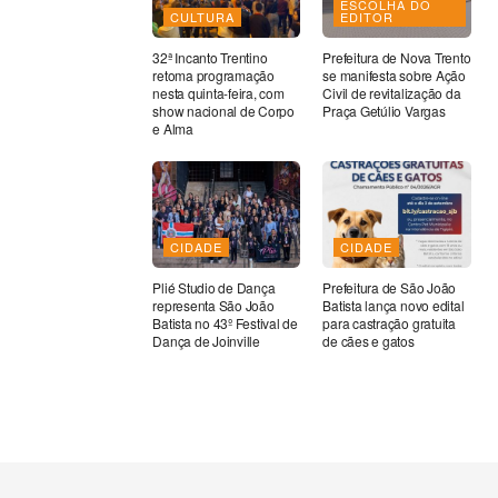
ESCOLHA DO
CULTURA
EDITOR
32ª Incanto Trentino
Prefeitura de Nova Trento
retoma programação
se manifesta sobre Ação
nesta quinta-feira, com
Civil de revitalização da
show nacional de Corpo
Praça Getúlio Vargas
e Alma
CIDADE
CIDADE
Plié Studio de Dança
Prefeitura de São João
representa São João
Batista lança novo edital
Batista no 43º Festival de
para castração gratuita
Dança de Joinville
de cães e gatos