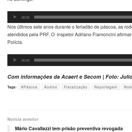
Tocador
00:00
de
Nos últimos sete anos durante o feriadão de páscoa, as rod
áudio
atendidos pela PRF. O inspetor Adriano Fiamoncini afirmar 
Polícia.
Tocador
00:00
de
áudio
Com informações da Acaert e Secom | Foto: Juli
Tags:
#Páscoa
Áudios
Fiscalização
Reportagem
Rod
Notícia anterior
Mário Cavallazzi tem prisão preventiva revogada