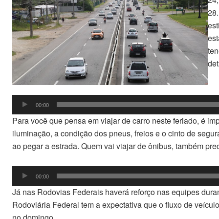
28.
est
est
ten
det
To
de
00:00
áud
Para você que pensa em viajar de carro neste feriado, é impo
iluminação, a condição dos pneus, freios e o cinto de segu
ao pegar a estrada. Quem vai viajar de ônibus, também preci
Tocador
00:00
de
Já nas Rodovias Federais haverá reforço nas equipes durant
áudio
Rodoviária Federal tem a expectativa que o fluxo de veícul
no domingo.