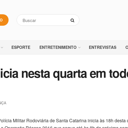
VO
ESPORTE
ENTRETENIMENTO
ENTREVISTAS
O
icia nesta quarta em tod
NÇA
olícia Militar Rodoviária de Santa Catarina inicia às 18h desta q
 a Operação Páscoa 2016 que segue até às 8h da próxima segu