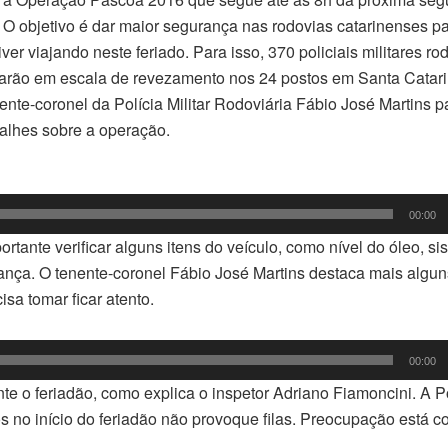
 O objetivo é dar maior segurança nas rodovias catarinenses 
iver viajando neste feriado. Para isso, 370 policiais militares ro
arão em escala de revezamento nos 24 postos em Santa Catari
ente-coronel da Polícia Militar Rodoviária Fábio José Martins 
alhes sobre a operação.
cador
00:00
io
rtante verificar alguns itens do veículo, como nível do óleo, s
rança. O tenente-coronel Fábio José Martins destaca mais algu
sa tomar ficar atento.
00:00
e o feriadão, como explica o inspetor Adriano Fiamoncini. A Po
os no início do feriadão não provoque filas. Preocupação está 