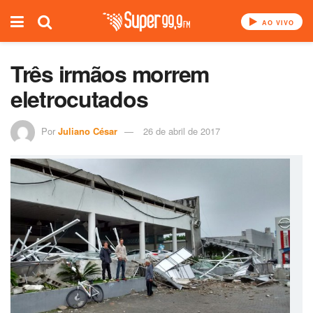
AO VIVO
Três irmãos morrem
eletrocutados
Por
Juliano César
26 de abril de 2017