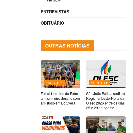
VIAGEM
ENTREVISTAS
OBITUÁRIO
OUTRAS NOTÍCIAS
ESPORTE
ESPORTE
Futsal feminino da Fube
São João Batista sediará
tem primeiro desafio com
Regional Leste-Norte da
amistoso em Botuverá
Olesc 2026 entre os dias
25 e 29 de agosto