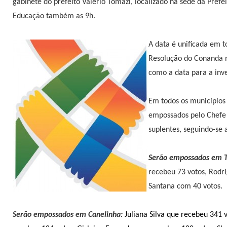
gabinete do prefeito Valério Tomazi, localizado na sede da Pref
Educação também as 9h.
A data é unificada em t
Resolução do Conanda n
como a data para a inve
Em todos os municípios
empossados pelo Chefe 
suplentes, seguindo-se
Serão empossados
em T
recebeu 73 votos, Rodr
Santana com 40 votos.
Serão empossados em Canelinha:
Juliana Silva que recebeu 341 