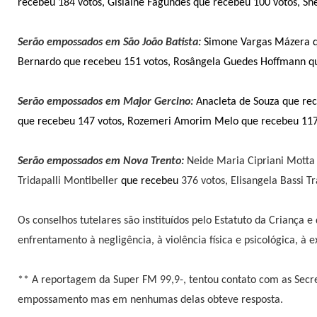
recebeu 184 votos, Gislaine Fagundes que recebeu 100 votos, Sh
Serão empossados em São João Batista:
Simone Vargas Mázera
Bernardo
que recebeu
151 votos, Rosângela Guedes Hoffmann
q
Serão empossados em Major Gercino:
Anacleta de Souza
que re
que recebeu
147 votos, Rozemeri Amorim Melo
que recebeu
117 
Serão empossados em Nova Trento:
Neide Maria Cipriani Mott
Tridapalli Montibeller
que recebeu
376 votos, Elisangela Bassi Tr
Os conselhos tutelares são instituídos pelo Estatuto da Crianç
enfrentamento à negligência, à violência física e psicológica, à 
** A reportagem da Super FM 99,9-, tentou contato com as Secret
empossamento mas em nenhumas delas obteve resposta.