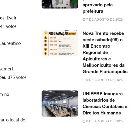
aprovado pela
prefeitura
os, Evair
7 DE AGOSTO DE 2026
41 votos;
Nova Trento recebe
neste sábado(08) o
Laurentino
XIII Encontro
Regional de
Apicultores e
Meliponicultores da
semeri
Grande Florianópolis
beu
375 votos.
6 DE AGOSTO DE 2026
UNIFEBE inaugura
am no
laboratórios de
.
Ciências Contábeis e
Direitos Humanos
ar o local de
6 DE AGOSTO DE 2026