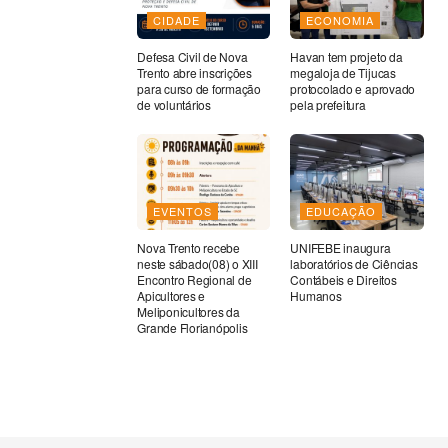
CIDADE
ECONOMIA
Defesa Civil de Nova
Havan tem projeto da
Trento abre inscrições
megaloja de Tijucas
para curso de formação
protocolado e aprovado
de voluntários
pela prefeitura
EVENTOS
EDUCAÇÃO
Nova Trento recebe
UNIFEBE inaugura
neste sábado(08) o XIII
laboratórios de Ciências
Encontro Regional de
Contábeis e Direitos
Apicultores e
Humanos
Meliponicultores da
Grande Florianópolis