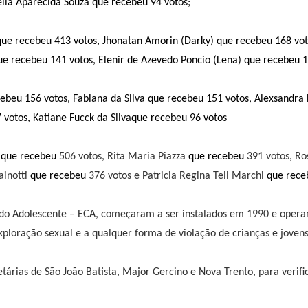
eila Aparecida Souza que recebeu 94 votos;
que recebeu
413 votos, Jhonatan Amorin (Darky)
que recebeu
168 vot
ue recebeu
141 votos, Elenir de Azevedo Poncio (Lena)
que recebeu
1
cebeu
156 votos, Fabiana da Silva
que recebeu
151 votos, Alexsandra 
votos, Katiane Fucck da Silva
que recebeu
96 votos
a
que recebeu
506 votos, Rita Maria Piazza
que recebeu
391 votos, Ro
ainotti
que recebeu
376 votos e Patricia Regina Tell Marchi
que rece
a e do Adolescente – ECA, começaram a ser instalados em 1990 e oper
exploração sexual e a qualquer forma de violação de crianças e jovens
árias de São João Batista, Major Gercino e Nova Trento, para verific