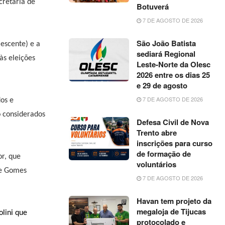
cretária de
Botuverá
7 DE AGOSTO DE 2026
São João Batista
lescente) e a
sediará Regional
às eleições
Leste-Norte da Olesc
2026 entre os dias 25
e 29 de agosto
7 DE AGOSTO DE 2026
os e
o considerados
Defesa Civil de Nova
Trento abre
inscrições para curso
de formação de
r, que
voluntários
re Gomes
7 DE AGOSTO DE 2026
Havan tem projeto da
megaloja de Tijucas
olini que
protocolado e