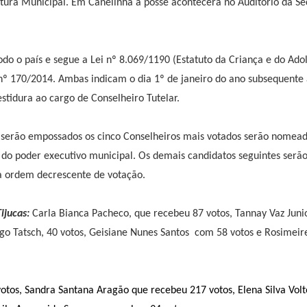
eitura Municipal. Em Canelinha a posse acontecerá no Auditório da Se
odo o país e segue a Lei nº 8.069/1190 (Estatuto da Criança e do Ado
º 170/2014. Ambas indicam o dia 1º de janeiro do ano subsequente 
stidura ao cargo de Conselheiro Tutelar.
 serão empossados os cinco Conselheiros mais votados serão nomead
do poder executivo municipal. Os demais candidatos seguintes serã
 a ordem decrescente de votação.
ijucas:
Carla Bianca Pacheco, que recebeu 87 votos, Tannay Vaz Junio
igo Tatsch, 40 votos, Geisiane Nunes Santos com 58 votos e Rosimei
votos, Sandra Santana Aragão que recebeu 217 votos, Elena Silva Volt