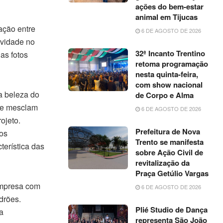
ações do bem-estar
animal em Tijucas
ação entre
6 DE AGOSTO DE 2026
ovidade no
32ª Incanto Trentino
as fotos
retoma programação
nesta quinta-feira,
com show nacional
a beleza do
de Corpo e Alma
ue mesclam
6 DE AGOSTO DE 2026
ojeto.
Prefeitura de Nova
os
Trento se manifesta
terística das
sobre Ação Civil de
revitalização da
Praça Getúlio Vargas
empresa com
6 DE AGOSTO DE 2026
drões.
Plié Studio de Dança
a
representa São João