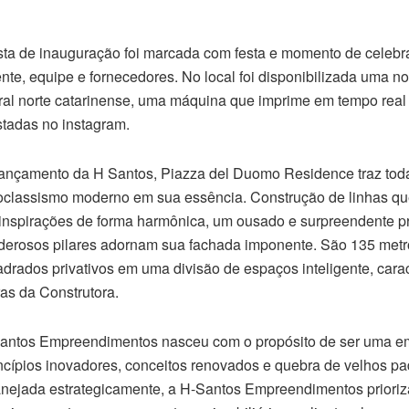
ta de inauguração foi marcada com festa e momento de celebr
ente, equipe e fornecedores. No local foi disponibilizada uma n
oral norte catarinense, uma máquina que imprime em tempo real 
tadas no instagram.
ançamento da H Santos, Piazza del Duomo Residence traz tod
classismo moderno em sua essência. Construção de linhas q
inspirações de forma harmônica, um ousado e surpreendente pr
erosos pilares adornam sua fachada imponente. São 135 metr
drados privativos em uma divisão de espaços inteligente, carac
as da Construtora.
antos Empreendimentos nasceu com o propósito de ser uma 
ncípios inovadores, conceitos renovados e quebra de velhos pa
nejada estrategicamente, a H-Santos Empreendimentos prioriz