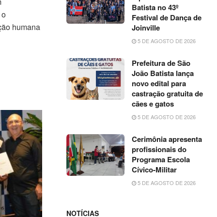
m
Batista no 43º
 o
Festival de Dança de
zação humana
Joinville
5 DE AGOSTO DE 2026
Prefeitura de São
João Batista lança
novo edital para
castração gratuita de
cães e gatos
5 DE AGOSTO DE 2026
Cerimônia apresenta
profissionais do
Programa Escola
Cívico-Militar
5 DE AGOSTO DE 2026
NOTÍCIAS