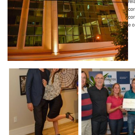
rel
con
com
e o