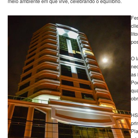
meio ambiente em que vive, celebrando o equilíbrio.
Fes
cli
lit
pos
O l
neo
as 
Pod
qua
obr
HS
pri
Pla