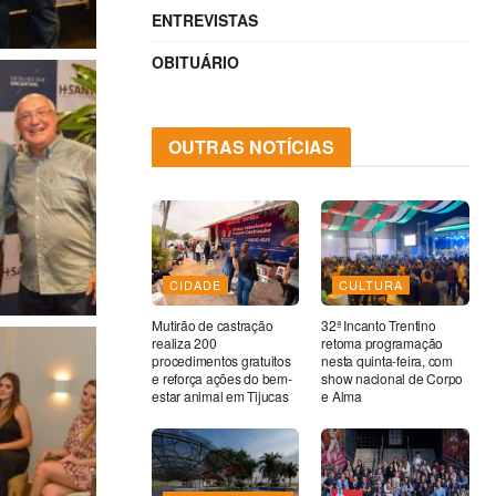
ENTREVISTAS
OBITUÁRIO
OUTRAS NOTÍCIAS
CIDADE
CULTURA
Mutirão de castração
32ª Incanto Trentino
realiza 200
retoma programação
procedimentos gratuitos
nesta quinta-feira, com
e reforça ações do bem-
show nacional de Corpo
estar animal em Tijucas
e Alma