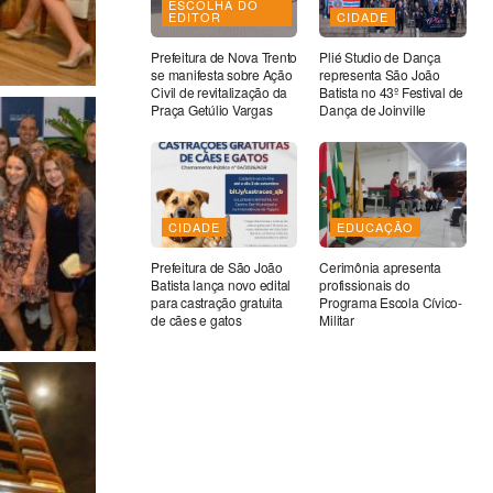
ESCOLHA DO
EDITOR
CIDADE
Prefeitura de Nova Trento
Plié Studio de Dança
se manifesta sobre Ação
representa São João
Civil de revitalização da
Batista no 43º Festival de
Praça Getúlio Vargas
Dança de Joinville
CIDADE
EDUCAÇÃO
Prefeitura de São João
Cerimônia apresenta
Batista lança novo edital
profissionais do
para castração gratuita
Programa Escola Cívico-
de cães e gatos
Militar