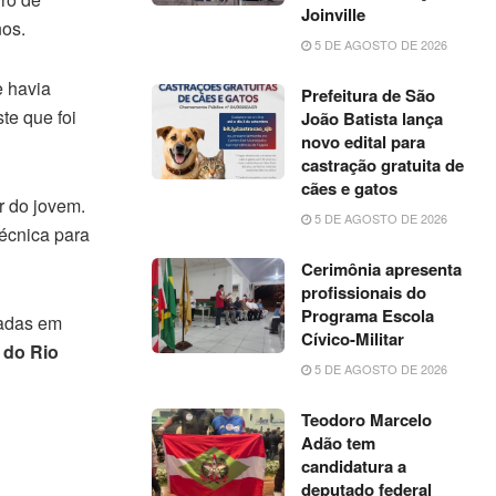
Joinville
os.
5 DE AGOSTO DE 2026
e havia
Prefeitura de São
te que foi
João Batista lança
novo edital para
castração gratuita de
cães e gatos
r do jovem.
5 DE AGOSTO DE 2026
écnica para
Cerimônia apresenta
profissionais do
Programa Escola
zadas em
Cívico-Militar
 do Rio
5 DE AGOSTO DE 2026
Teodoro Marcelo
Adão tem
candidatura a
deputado federal