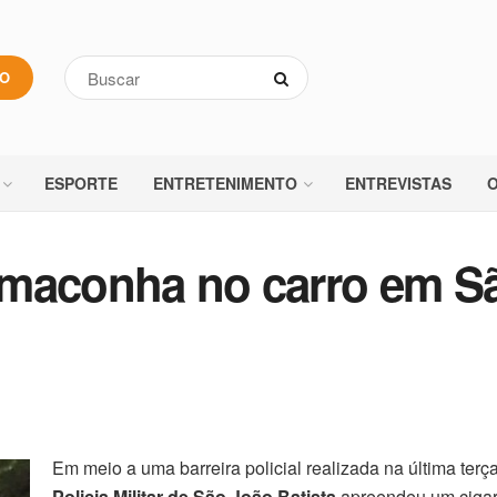
VO
ESPORTE
ENTRETENIMENTO
ENTREVISTAS
O
 maconha no carro em S
Em meio a uma barreira policial realizada na última terça-
Policia Militar de São João Batista
apreendeu um cigar