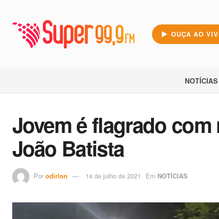
OUÇA AO VI
NOTÍCIAS
Jovem é flagrado com
João Batista
Por
odirlon
14 de julho de 2021
Em
NOTÍCIAS