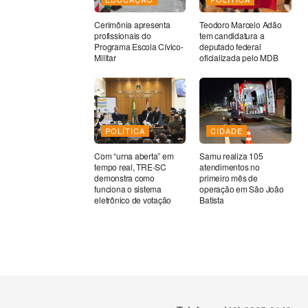
Cerimônia apresenta
Teodoro Marcelo Adão
profissionais do
tem candidatura a
Programa Escola Cívico-
deputado federal
Militar
oficializada pelo MDB
POLÍTICA
CIDADE
Com “urna aberta” em
Samu realiza 105
tempo real, TRE-SC
atendimentos no
demonstra como
primeiro mês de
funciona o sistema
operação em São João
eletrônico de votação
Batista