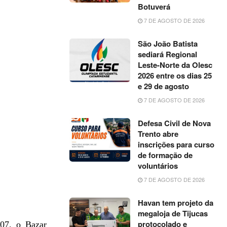
Botuverá
7 DE AGOSTO DE 2026
São João Batista
sediará Regional
Leste-Norte da Olesc
2026 entre os dias 25
e 29 de agosto
7 DE AGOSTO DE 2026
Defesa Civil de Nova
Trento abre
inscrições para curso
de formação de
voluntários
7 DE AGOSTO DE 2026
Havan tem projeto da
megaloja de Tijucas
protocolado e
 07, o Bazar