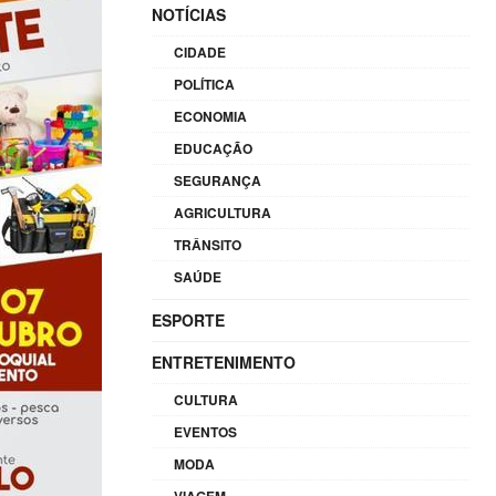
baixo
NOTÍCIAS
para
CIDADE
aumentar
POLÍTICA
ou
diminuir
ECONOMIA
o
EDUCAÇÃO
volume.
SEGURANÇA
AGRICULTURA
TRÂNSITO
SAÚDE
ESPORTE
ENTRETENIMENTO
CULTURA
EVENTOS
MODA