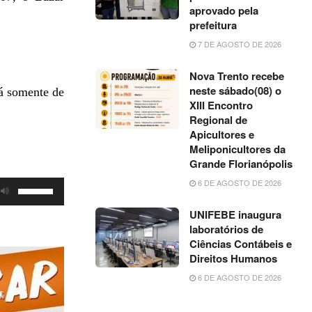
aprovado pela
prefeitura
7 DE AGOSTO DE 2026
Nova Trento recebe
neste sábado(08) o
á somente de
XIII Encontro
Regional de
Apicultores e
Meliponicultores da
Grande Florianópolis
6 DE AGOSTO DE 2026
Use
as
UNIFEBE inaugura
setas
laboratórios de
para
Ciências Contábeis e
Direitos Humanos
cima
ou
6 DE AGOSTO DE 2026
para