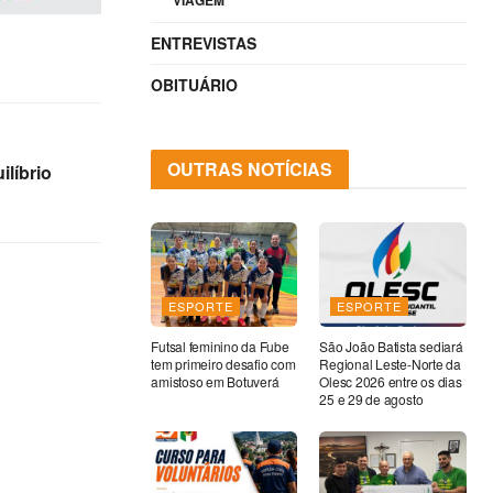
VIAGEM
ENTREVISTAS
OBITUÁRIO
OUTRAS NOTÍCIAS
ilíbrio
ESPORTE
ESPORTE
Futsal feminino da Fube
São João Batista sediará
tem primeiro desafio com
Regional Leste-Norte da
amistoso em Botuverá
Olesc 2026 entre os dias
25 e 29 de agosto