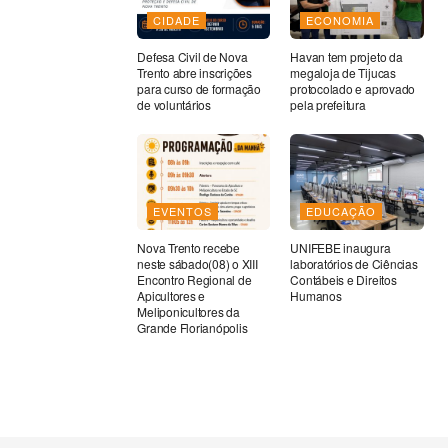
CIDADE
ECONOMIA
Defesa Civil de Nova
Havan tem projeto da
Trento abre inscrições
megaloja de Tijucas
para curso de formação
protocolado e aprovado
de voluntários
pela prefeitura
EVENTOS
EDUCAÇÃO
Nova Trento recebe
UNIFEBE inaugura
neste sábado(08) o XIII
laboratórios de Ciências
Encontro Regional de
Contábeis e Direitos
Apicultores e
Humanos
Meliponicultores da
Grande Florianópolis