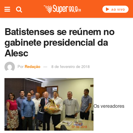
AO VIVO
Batistenses se reúnem no
gabinete presidencial da
Alesc
Por
Redação
8 de fevereiro de 2018
Os vereadores