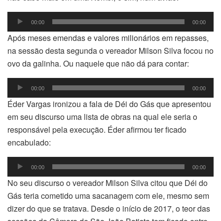
Tocador
00:00
00:00
de
Após meses emendas e valores milionários em repasses,
áudio
na sessão desta segunda o vereador Milson Silva focou no
ovo da galinha. Ou naquele que não dá para contar:
Tocador
00:00
00:00
de
Éder Vargas ironizou a fala de Déi do Gás que apresentou
áudio
em seu discurso uma lista de obras na qual ele seria o
responsável pela execução. Éder afirmou ter ficado
encabulado:
Tocador
00:00
00:00
de
No seu discurso o vereador Milson Silva citou que Déi do
áudio
Gás teria cometido uma sacanagem com ele, mesmo sem
dizer do que se tratava. Desde o início de 2017, o teor das