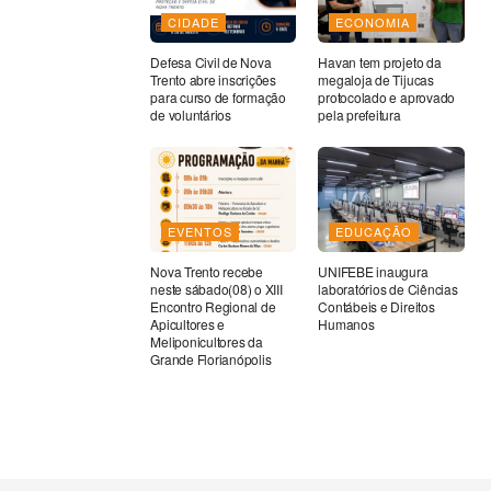
CIDADE
ECONOMIA
Defesa Civil de Nova
Havan tem projeto da
Trento abre inscrições
megaloja de Tijucas
para curso de formação
protocolado e aprovado
de voluntários
pela prefeitura
EVENTOS
EDUCAÇÃO
Nova Trento recebe
UNIFEBE inaugura
neste sábado(08) o XIII
laboratórios de Ciências
Encontro Regional de
Contábeis e Direitos
Apicultores e
Humanos
Meliponicultores da
Grande Florianópolis