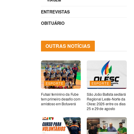
VIAGEM
ENTREVISTAS
OBITUÁRIO
OUTRAS NOTÍCIAS
ESPORTE
ESPORTE
Futsal feminino da Fube
São João Batista sediará
tem primeiro desafio com
Regional Leste-Norte da
amistoso em Botuverá
Olesc 2026 entre os dias
25 e 29 de agosto