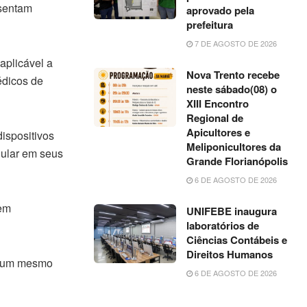
esentam
aprovado pela
prefeitura
7 DE AGOSTO DE 2026
aplicável a
Nova Trento recebe
édicos de
neste sábado(08) o
XIII Encontro
Regional de
Apicultores e
ispositivos
Meliponicultores da
gular em seus
Grande Florianópolis
6 DE AGOSTO DE 2026
 em
UNIFEBE inaugura
laboratórios de
Ciências Contábeis e
Direitos Humanos
 a um mesmo
6 DE AGOSTO DE 2026