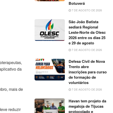
Botuverá
7 DE AGOSTO DE 2026
São João Batista
sediará Regional
Leste-Norte da Olesc
2026 entre os dias 25
e 29 de agosto
7 DE AGOSTO DE 2026
Defesa Civil de Nova
ioterapeutas,
Trento abre
plicativo da
inscrições para curso
de formação de
voluntários
mbro, mais de
7 DE AGOSTO DE 2026
Havan tem projeto da
megaloja de Tijucas
deve reduzir
protocolado e