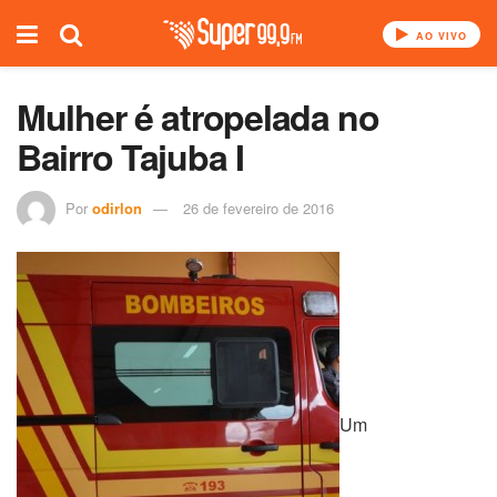
AO VIVO
Mulher é atropelada no
Bairro Tajuba I
Por
odirlon
26 de fevereiro de 2016
Um