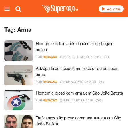
AO VIVO
Tag:
Arma
Homem é detido após denúncia e entrega o
amigo
POR
REDAÇÃO
24 DE SETEMBRO DE 2018
0
Advogada de facção criminosa é flagrada com
arma
POR
REDAÇÃO
2 DE AGOSTO DE 2018
0
Homem é preso com arma em São João Batista
POR
REDAÇÃO
3 DE JULHO DE 2018
0
Traficantes são presos com arma turca em São
João Batista