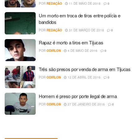
POR
REDAÇÃO
11 DE MAIO DE 2018
0
Um morto em troca de tiros entre polícia e
bandidos
POR
REDAÇÃO
31 DE MARÇO DE 2018
0
Rapaz é morto a tiros em Tijucas
POR
ODIRLON
4 DE MAIO DE 2016
0
Três são presos por venda de arma em Tijucas
POR
ODIRLON
12 DE ABRIL DE 2016
0
Homem é preso por porte ilegal de arma
POR
ODIRLON
27 DE JANEIRO DE 2016
0