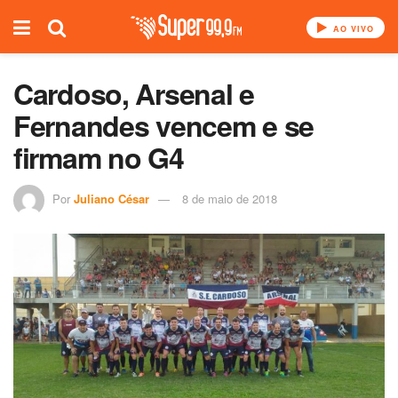
AO VIVO
Cardoso, Arsenal e
Fernandes vencem e se
firmam no G4
Por
Juliano César
8 de maio de 2018