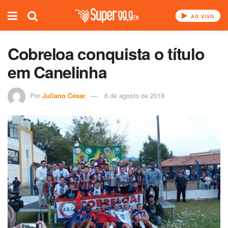
AO VIVO
Cobreloa conquista o título
em Canelinha
Por
Juliano César
6 de agosto de 2018