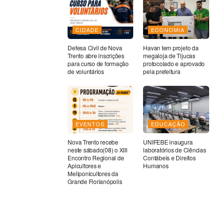
CIDADE
ECONOMIA
Defesa Civil de Nova
Havan tem projeto da
Trento abre inscrições
megaloja de Tijucas
para curso de formação
protocolado e aprovado
de voluntários
pela prefeitura
EVENTOS
EDUCAÇÃO
Nova Trento recebe
UNIFEBE inaugura
neste sábado(08) o XIII
laboratórios de Ciências
Encontro Regional de
Contábeis e Direitos
Apicultores e
Humanos
Meliponicultores da
Grande Florianópolis