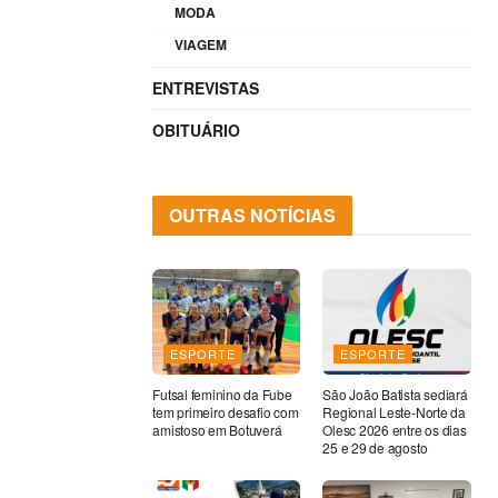
MODA
VIAGEM
ENTREVISTAS
OBITUÁRIO
OUTRAS NOTÍCIAS
ESPORTE
ESPORTE
Futsal feminino da Fube
São João Batista sediará
tem primeiro desafio com
Regional Leste-Norte da
amistoso em Botuverá
Olesc 2026 entre os dias
25 e 29 de agosto