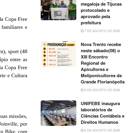
megaloja de Tijucas
protocolado e
aprovado pela
 da Copa Free
prefeitura
familiares e
7 DE AGOSTO DE 2026
Nova Trento recebe
neste sábado(08) o
m), sport (48
XIII Encontro
pio entre as
Regional de
da Copa Free
Apicultores e
Meliponicultores da
te e Cultura
Grande Florianópolis
6 DE AGOSTO DE 2026
UNIFEBE inaugura
laboratórios de
Ciências Contábeis e
uas missões,
Direitos Humanos
oinville, por
6 DE AGOSTO DE 2026
ain Bike, com