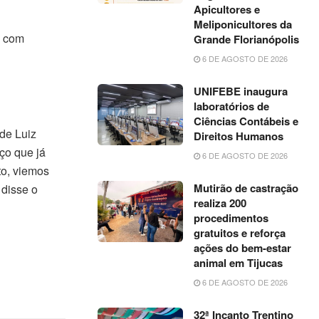
Apicultores e
Meliponicultores da
a com
Grande Florianópolis
6 DE AGOSTO DE 2026
UNIFEBE inaugura
laboratórios de
Ciências Contábeis e
de Luiz
Direitos Humanos
ço que já
6 DE AGOSTO DE 2026
o, viemos
Mutirão de castração
 disse o
realiza 200
procedimentos
gratuitos e reforça
ações do bem-estar
animal em Tijucas
6 DE AGOSTO DE 2026
32ª Incanto Trentino