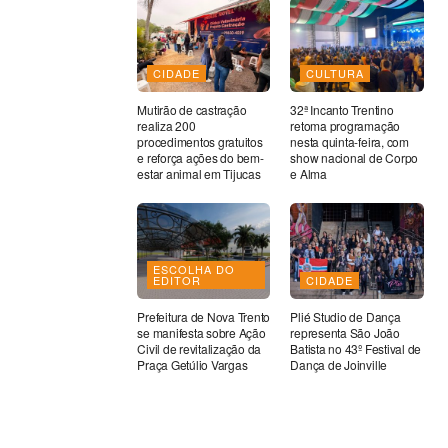
CIDADE
CULTURA
Mutirão de castração
32ª Incanto Trentino
realiza 200
retoma programação
procedimentos gratuitos
nesta quinta-feira, com
e reforça ações do bem-
show nacional de Corpo
estar animal em Tijucas
e Alma
ESCOLHA DO
EDITOR
CIDADE
Prefeitura de Nova Trento
Plié Studio de Dança
se manifesta sobre Ação
representa São João
Civil de revitalização da
Batista no 43º Festival de
Praça Getúlio Vargas
Dança de Joinville