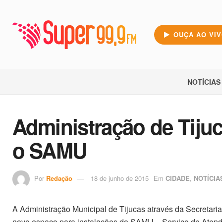
OUÇA AO VI
NOTÍCIAS
Administração de Tiju
o SAMU
Por
Redação
18 de junho de 2015
Em
CIDADE
,
NOTÍCIA
A Administração Municipal de Tijucas através da Secretaria 
novo espaço para instalações do SAMU – Serviço de Atend