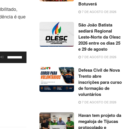
Botuverá
bilitado,
7 DE AGOSTO DE 2026
ndência é que
São João Batista
sediará Regional
Leste-Norte da Olesc
2026 entre os dias 25
e 29 de agosto
Use
7 DE AGOSTO DE 2026
as
Defesa Civil de Nova
setas
Trento abre
para
inscrições para curso
cima
de formação de
ou
voluntários
para
7 DE AGOSTO DE 2026
baixo
Havan tem projeto da
para
megaloja de Tijucas
aumentar
protocolado e