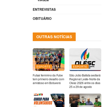
VIAGEM
ENTREVISTAS
OBITUÁRIO
OUTRAS NOTÍCIAS
ESPORTE
ESPORTE
Futsal feminino da Fube
São João Batista sediará
tem primeiro desafio com
Regional Leste-Norte da
amistoso em Botuverá
Olesc 2026 entre os dias
25 e 29 de agosto