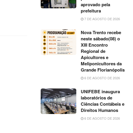
ou
aprovado pela
diminuir
prefeitura
o
7 DE AGOSTO DE 2026
volume.
Nova Trento recebe
neste sábado(08) o
XIII Encontro
Regional de
Apicultores e
Meliponicultores da
Grande Florianópolis
6 DE AGOSTO DE 2026
UNIFEBE inaugura
laboratórios de
Ciências Contábeis e
Direitos Humanos
6 DE AGOSTO DE 2026