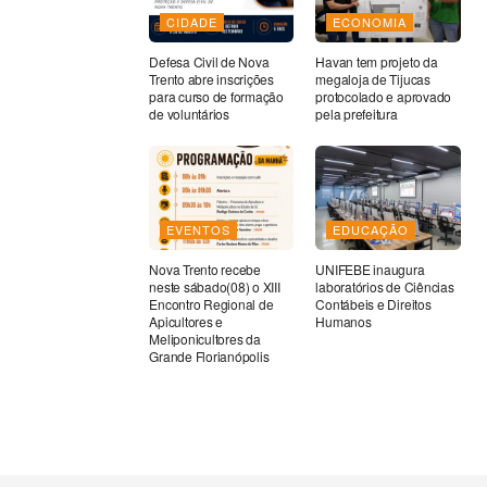
CIDADE
ECONOMIA
Defesa Civil de Nova
Havan tem projeto da
Trento abre inscrições
megaloja de Tijucas
para curso de formação
protocolado e aprovado
de voluntários
pela prefeitura
EVENTOS
EDUCAÇÃO
Nova Trento recebe
UNIFEBE inaugura
neste sábado(08) o XIII
laboratórios de Ciências
Encontro Regional de
Contábeis e Direitos
Apicultores e
Humanos
Meliponicultores da
Grande Florianópolis