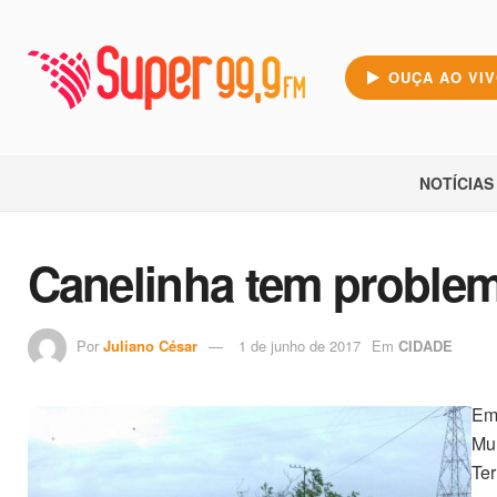
OUÇA AO VI
NOTÍCIAS
Canelinha tem proble
Por
Juliano César
1 de junho de 2017
Em
CIDADE
Em 
Mun
Ter