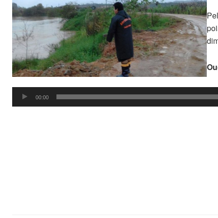
Pel
poi
dim
Ou
Tocador
00:00
de
áudio