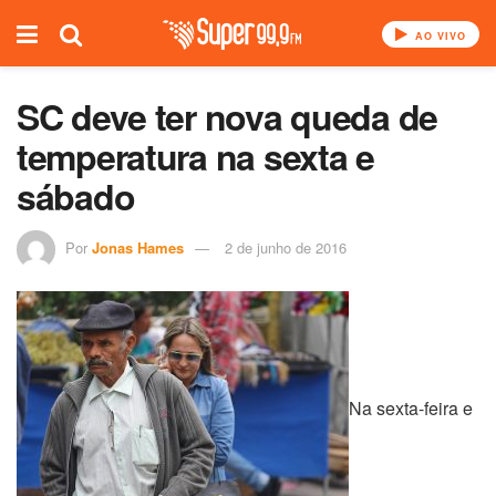
AO VIVO
SC deve ter nova queda de
temperatura na sexta e
sábado
Por
Jonas Hames
2 de junho de 2016
Na sexta-feira e