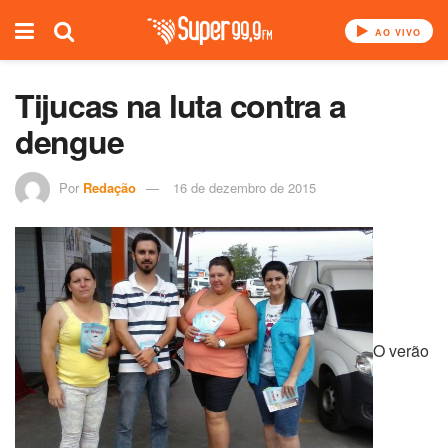
AO VIVO
Tijucas na luta contra a
dengue
Por
Redação
16 de dezembro de 2015
O verão