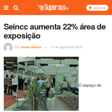
AO VIVO
Seincc aumenta 22% área de
exposição
Por
Jonas Hames
13 de agosto de 2018
O espaço de