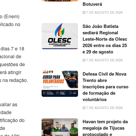
Botuverá
7 DE AGOSTO DE 2026
io (Enem)
plicado no
São João Batista
sediará Regional
Leste-Norte da Olesc
2026 entre os dias 25
 dias 7 e 18
e 29 de agosto
acional de
7 DE AGOSTO DE 2026
 questões de
rá atingir
Defesa Civil de Nova
s na redação.
Trento abre
inscrições para curso
de formação de
voluntários
aliar as
7 DE AGOSTO DE 2026
 idade
tificação do
Havan tem projeto da
 de
megaloja de Tijucas
protocolado e
nos de 10%