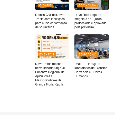
CIDADE
ECONOMIA
Defesa Civil de Nova
Havan tem projeto da
Trento abre inscrições
megaloja de Tijucas
para curso de formação
protocolado e aprovado
de voluntários
pela prefeitura
EVENTOS
EDUCAÇÃO
Nova Trento recebe
UNIFEBE inaugura
neste sábado(08) o XIII
laboratórios de Ciências
Encontro Regional de
Contábeis e Direitos
Apicultores e
Humanos
Meliponicultores da
Grande Florianópolis