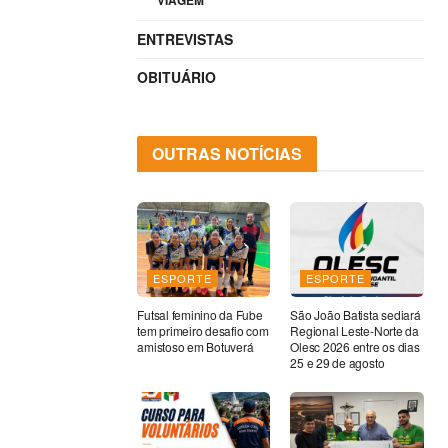
VIAGEM
ENTREVISTAS
OBITUÁRIO
OUTRAS NOTÍCIAS
ESPORTE
ESPORTE
Futsal feminino da Fube
São João Batista sediará
tem primeiro desafio com
Regional Leste-Norte da
amistoso em Botuverá
Olesc 2026 entre os dias
25 e 29 de agosto