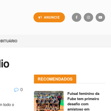
ANUNCIE
BITUÁRIO
io
RECOMENDADOS
0
Futsal feminino da
Fube tem primeiro
desafio com
m todo o
amistoso em