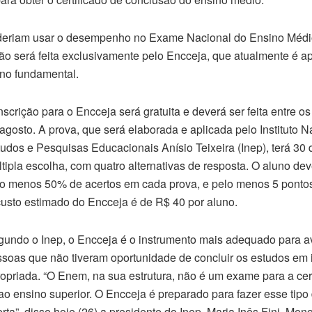
oderiam usar o desempenho no Exame Nacional do Ensino Méd
ção será feita exclusivamente pelo Encceja, que atualmente é a
ino fundamental.
nscrição para o Encceja será gratuita e deverá ser feita entre os
agosto. A prova, que será elaborada e aplicada pelo Instituto N
udos e Pesquisas Educacionais Anísio Teixeira (Inep), terá 30
tipla escolha, com quatro alternativas de resposta. O aluno deve
o menos 50% de acertos em cada prova, e pelo menos 5 ponto
usto estimado do Encceja é de R$ 40 por aluno.
undo o Inep, o Encceja é o instrumento mais adequado para av
soas que não tiveram oportunidade de concluir os estudos em
opriada. “O Enem, na sua estrutura, não é um exame para a cer
ao ensino superior. O Encceja é preparado para fazer esse tipo
ta”, disse hoje (26) a presidente do Inep, Maria Inês Fini. Me