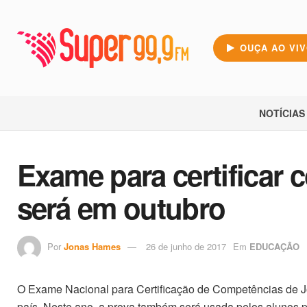
OUÇA AO VI
NOTÍCIAS
Exame para certificar
será em outubro
Por
Jonas Hames
26 de junho de 2017
Em
EDUCAÇÃO
O Exame Nacional para Certificação de Competências de Jov
país. Neste ano, a prova também será usada pelos alunos pa