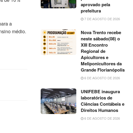
aprovado pela
prefeitura
7 DE AGOSTO DE 2026
para a
ensino médio.
Nova Trento recebe
neste sábado(08) o
XIII Encontro
Regional de
Apicultores e
Meliponicultores da
Grande Florianópolis
6 DE AGOSTO DE 2026
UNIFEBE inaugura
laboratórios de
Ciências Contábeis e
Direitos Humanos
6 DE AGOSTO DE 2026