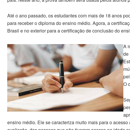
Até o ano passado, os estudantes com mais de 18 anos p
para receber o diploma do ensino médio. Agora, a certifica
Brasil e no exterior para a certificação de conclusão do ens
A i
de 
Est
múl
pel
O c
Seg
pes
apr
ensino médio. Ele se caracteriza muito mais para o acesso 
avaliação, das pessoas que não tiveram acesso na idade cer