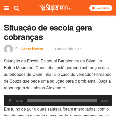
AO VIVO
Situação de escola gera
cobranças
Por
Jonas Hames
24 de abril de 2017
Situação da Escola Estadual Bartolomeu da Silva, no
Bairro Moura em Canelinha, está gerando cobranças das
autoridades de Canelinha. É o caso do vereador Fernando
de Souza que pede uma solução para o problema. Ouça a
reportagem de Jabson Alexandre.
Tocador
00:00
00:00
de
Em julho de 2016 duas salas já foram interditadas, com o
áudio
desabamento de parte uma parede, que comprometeu as