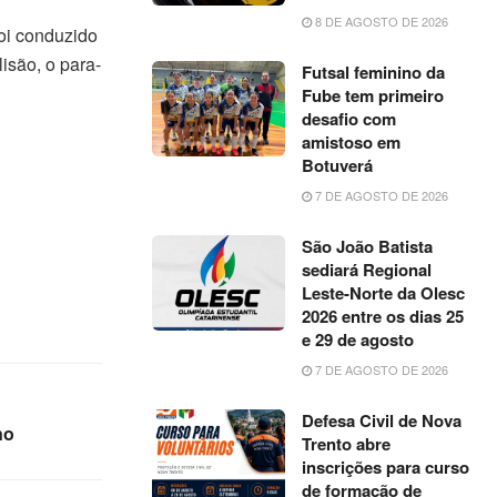
8 DE AGOSTO DE 2026
oi conduzido
lisão, o para-
Futsal feminino da
Fube tem primeiro
desafio com
amistoso em
Botuverá
7 DE AGOSTO DE 2026
São João Batista
sediará Regional
Leste-Norte da Olesc
2026 entre os dias 25
e 29 de agosto
7 DE AGOSTO DE 2026
Defesa Civil de Nova
no
Trento abre
inscrições para curso
de formação de