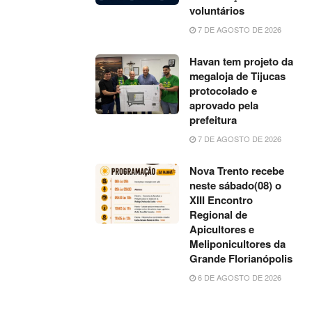
voluntários
7 DE AGOSTO DE 2026
Havan tem projeto da
megaloja de Tijucas
protocolado e
aprovado pela
prefeitura
7 DE AGOSTO DE 2026
Nova Trento recebe
neste sábado(08) o
XIII Encontro
Regional de
Apicultores e
Meliponicultores da
Grande Florianópolis
6 DE AGOSTO DE 2026