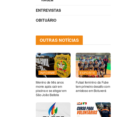
VIAGEM
ENTREVISTAS
OBITUÁRIO
OUTRAS NOTÍCIAS
INFORME
ESPORTE
Menino de três anos
Futsal feminino da Fube
morre após cair em
tem primeiro desafio com
piscina e se afogar em
amistoso em Botuverá
São João Batista