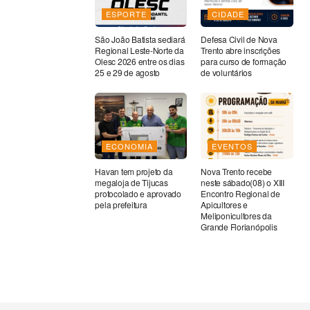
ESPORTE
CIDADE
São João Batista sediará
Defesa Civil de Nova
Regional Leste-Norte da
Trento abre inscrições
Olesc 2026 entre os dias
para curso de formação
25 e 29 de agosto
de voluntários
ECONOMIA
EVENTOS
Havan tem projeto da
Nova Trento recebe
megaloja de Tijucas
neste sábado(08) o XIII
protocolado e aprovado
Encontro Regional de
pela prefeitura
Apicultores e
Meliponicultores da
Grande Florianópolis