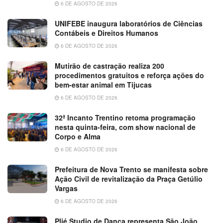
6 DE AGOSTO DE 2026
UNIFEBE inaugura laboratórios de Ciências
Contábeis e Direitos Humanos
6 DE AGOSTO DE 2026
Mutirão de castração realiza 200
procedimentos gratuitos e reforça ações do
bem-estar animal em Tijucas
6 DE AGOSTO DE 2026
32ª Incanto Trentino retoma programação
nesta quinta-feira, com show nacional de
Corpo e Alma
6 DE AGOSTO DE 2026
Prefeitura de Nova Trento se manifesta sobre
Ação Civil de revitalização da Praça Getúlio
Vargas
6 DE AGOSTO DE 2026
Plié Studio de Dança representa São João