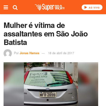
AO VIVO
Mulher é vítima de
assaltantes em São João
Batista
Por
Jonas Hames
18 de abril de 2017