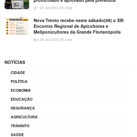
protocolado e aprovado pela prefeitura
7 DE AGOSTO DE 2026
Nova Trento recebe neste sábado(08) o XIII
Encontro Regional de Apicultores e
Meliponicultores da Grande Florianópolis
6 DE AGOSTO DE 2026
NOTÍCIAS
CIDADE
POLÍTICA
ECONOMIA
EDUCAÇÃO
SEGURANÇA
AGRICULTURA
TRÂNSITO
SAÚDE