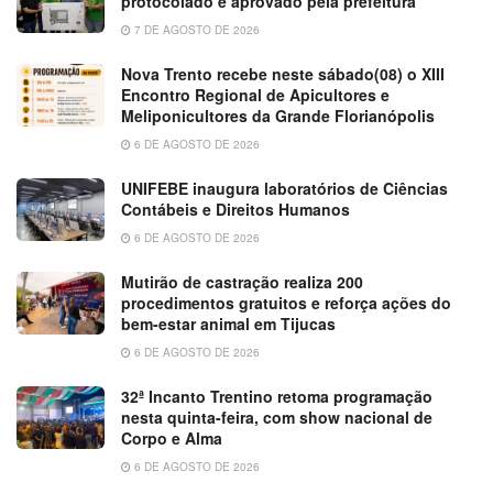
protocolado e aprovado pela prefeitura
7 DE AGOSTO DE 2026
Nova Trento recebe neste sábado(08) o XIII
Encontro Regional de Apicultores e
Meliponicultores da Grande Florianópolis
6 DE AGOSTO DE 2026
UNIFEBE inaugura laboratórios de Ciências
Contábeis e Direitos Humanos
6 DE AGOSTO DE 2026
Mutirão de castração realiza 200
procedimentos gratuitos e reforça ações do
bem-estar animal em Tijucas
6 DE AGOSTO DE 2026
32ª Incanto Trentino retoma programação
nesta quinta-feira, com show nacional de
Corpo e Alma
6 DE AGOSTO DE 2026