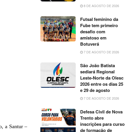
8 DE AGOSTO DE 2026
Futsal feminino da
Fube tem primeiro
desafio com
amistoso em
Botuverá
7 DE AGOSTO DE 2026
São João Batista
sediará Regional
Leste-Norte da Olesc
2026 entre os dias 25
e 29 de agosto
7 DE AGOSTO DE 2026
Defesa Civil de Nova
Trento abre
inscrições para curso
o, a Santur –
de formação de