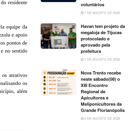
 do residente
voluntários
7 DE AGOSTO DE 2026
Havan tem projeto da
la equipe da
megaloja de Tijucas
zzola e apoio
protocolado e
 os pontos de
aprovado pela
 e no sentido
prefeitura
7 DE AGOSTO DE 2026
Nova Trento recebe
 os atrativos
neste sábado(08) o
analisando os
XIII Encontro
icípio, além
Regional de
Apicultores e
Meliponicultores da
Grande Florianópolis
6 DE AGOSTO DE 2026