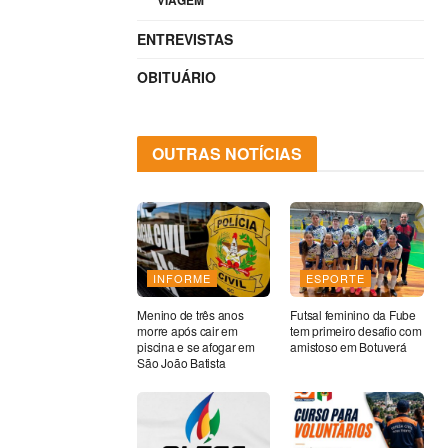
VIAGEM
ENTREVISTAS
OBITUÁRIO
OUTRAS NOTÍCIAS
INFORME
ESPORTE
Menino de três anos
Futsal feminino da Fube
morre após cair em
tem primeiro desafio com
piscina e se afogar em
amistoso em Botuverá
São João Batista