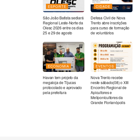
ESPORTE
CIDADE
São João Batista sediará
Defesa Civil de Nova
Regional Leste-Norte da
Trento abre inscrições
Olesc 2026 entre os dias
para curso de formação
25 e 29 de agosto
de voluntários
ECONOMIA
EVENTOS
Havan tem projeto da
Nova Trento recebe
megaloja de Tijucas
neste sábado(08) o XIII
protocolado e aprovado
Encontro Regional de
pela prefeitura
Apicultores e
Meliponicultores da
Grande Florianópolis